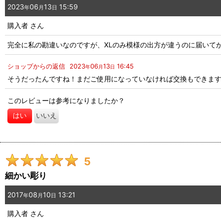
星の数
:
2023
06
13
15:59
年
月
日
購入者
さん
年代
:
完全に私の勘違いなのですが、XLのみ模様の出方が違うのに届いて
性別
:
ショップからの返信
2023
06
13
16:45
年
月
日
そうだったんですね！まだご使用になっていなければ交換もできま
並び順
:
このレビューは参考になりましたか？
はい
いいえ
5
細かい彫り
2017
08
10
13:21
年
月
日
購入者
さん