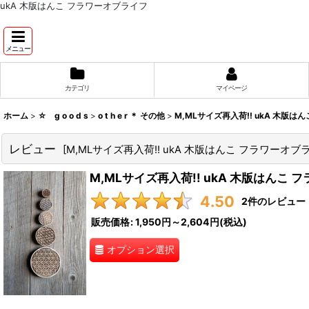
ukA 木版はんこ フラワーオブライフ
メニュー
カテゴリ
マイページ
ホーム
>
☆ g o o d s
>
o t h e r ＊ その他
>
M,MLサイズ再入荷!! ukA 木版はんこ 
レビュー
[
M,MLサイズ再入荷!! ukA 木版はんこ フラワーオブライフ Wo
M,MLサイズ再入荷!! ukA 木版はんこ フラワー
4.50
2
件のレビュー
販売価格
:
1,950円～2,604円
(税込)
オプション選択