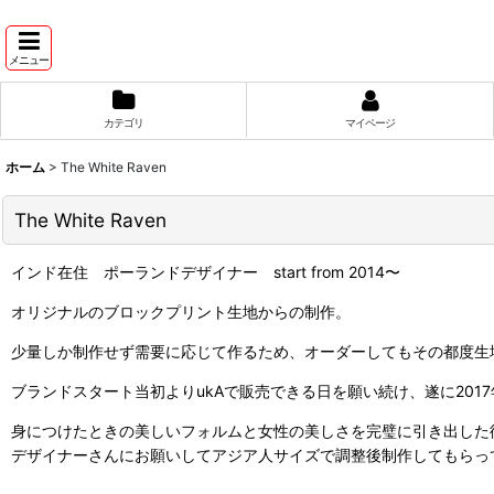
メニュー
カテゴリ
マイページ
ホーム
>
The White Raven
The White Raven
インド在住 ポーランドデザイナー start from 2014〜
オリジナルのブロックプリント生地からの制作。
少量しか制作せず需要に応じて作るため、オーダーしてもその都度
ブランドスタート当初よりukAで販売できる日を願い続け、遂に201
身につけたときの美しいフォルムと女性の美しさを完璧に引き出した
デザイナーさんにお願いしてアジア人サイズで調整後制作してもらっ