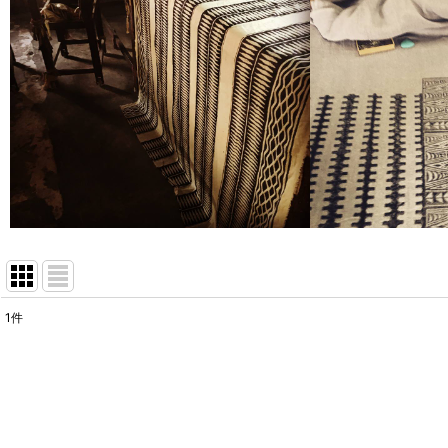
1
件
表示数
:
並び順
: