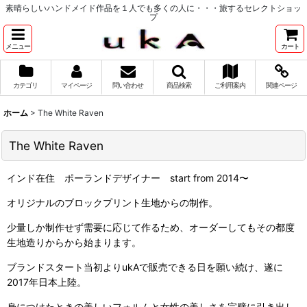
素晴らしいハンドメイド作品を１人でも多くの人に・・・旅するセレクトショッ
プ
メニュー
カート
カテゴリ
マイページ
問い合わせ
商品検索
ご利用案内
関連ページ
ホーム
>
The White Raven
The White Raven
インド在住 ポーランドデザイナー start from 2014〜
オリジナルのブロックプリント生地からの制作。
少量しか制作せず需要に応じて作るため、オーダーしてもその都度
生地造りからから始まります。
ブランドスタート当初よりukAで販売できる日を願い続け、遂に
2017年日本上陸。
身につけたときの美しいフォルムと女性の美しさを完璧に引き出し