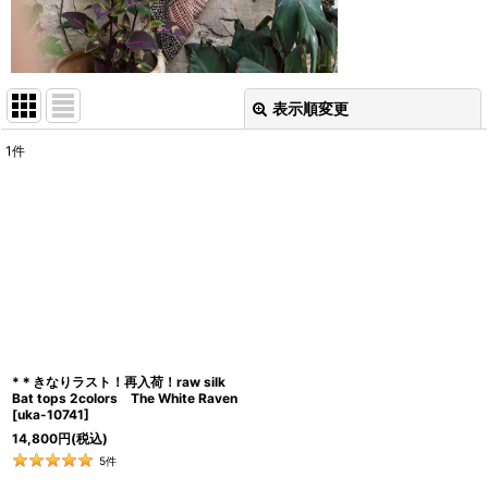
表示順変更
閉じる
1
件
表示数
:
並び順
:
絞り込む
*＊きなりラスト！再入荷！raw silk
Bat tops 2colors The White Raven
[
uka-10741
]
14,800
円
(税込)
5
件