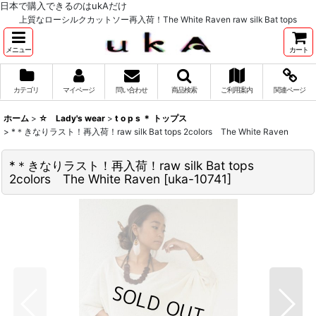
日本で購入できるのはukAだけ
上質なローシルクカットソー再入荷！The White Raven raw silk Bat tops
メニュー
カート
カテゴリ
マイページ
問い合わせ
商品検索
ご利用案内
関連ページ
ホーム
>
☆ Lady's wear
>
t o p s ＊ トップス
>
*＊きなりラスト！再入荷！raw silk Bat tops 2colors The White Raven
*＊きなりラスト！再入荷！raw silk Bat tops
2colors The White Raven
[
uka-10741
]