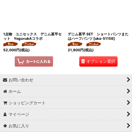
絞り込む
1点物 ユニセックス デニム甚平セ
デニム甚平 SET ショートパンツまた
ット Yogu×ukAコラボ
はハーフパンツ
[
uka-51156
]
52,000
円
(税込)
21,800
円
(税込)
オプション選択
お問い合わせ
ホーム
ショッピングカート
マイページ
お気に入り