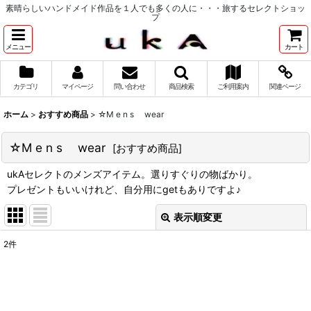
素晴らしいハンドメイド作品を１人でも多くの人に・・・旅するセレクトショッ
プ
メニュー
カート
カテゴリ
マイページ
問い合わせ
商品検索
ご利用案内
関連ページ
ホーム
>
おすすめ商品
>
☆M e n s wear
☆M e n s wear
[
おすすめ商品
]
ukAセレクトのメンズアイテム。選りすぐりの物ばかり。
プレゼントもいいけれど、自分用にgetもありですよ♪
表示順変更
閉じる
2
件
表示数
:
並び順
: