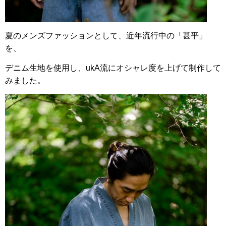
夏のメンズファッションとして、
近年流行中の「甚平」
を、
デニム生地を使用し、ukA流にオシャレ度を上げて制作して
みました。