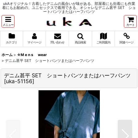
ukAオリジナル！古着したデニムの風合いが味がある、部屋着にも街着にも作業
着にもお勧めの、ユニセックスで着用できる、オシャレなデニム甚平 SET ショ
ートパンツまたはハーフパンツ
メニュー
カート
カテゴリ
マイページ
問い合わせ
商品検索
ご利用案内
関連ページ
ホーム
>
☆M e n s wear
>
デニム甚平 SET ショートパンツまたはハーフパンツ
デニム甚平 SET ショートパンツまたはハーフパンツ
[
uka-51156
]