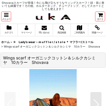
Shovavaスカーフが登場！今にも飛び立ちそうなウィングスカーフ！頭・首に巻
いても綺麗です！その他、ホルターネック、チューブトップ、そしてスカートと
しても使えます！
メニュー
カート
カテゴリ
マイページ
問い合わせ
商品検索
ご利用案内
関連ページ
ホーム
>
☆ Lady's wear
>
m u f f l e r / s t o l e ＊ マフラー/ストール
>
Wings scarf オーガニックコットン＆シルクカシミヤ 10カラー Shovava
Wings scarf オーガニックコットン＆シルクカシミ
ヤ 10カラー Shovava