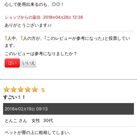
心して使用出来るのも、◎◎！
ショップからの返信
2018
04
28
12:28
年
月
日
ありがとうございます♪♪
1
1
人中、
人の方が、｢このレビューが参考になった｣と投票してい
ます。
このレビューは参考になりましたか？
はい
いいえ
5
すごい！！
2018
02
19
09:13
年
月
日
とんこ
さん
女性
30代
ペットが畳の上に粗相してしまい、