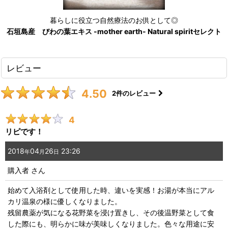
暮らしに役立つ自然療法のお供として◎
石垣島産 びわの葉エキス -mother earth- Natural spiritセレクト
レビュー
4.50
2
件のレビュー
4
リピです！
2018
04
26
23:26
年
月
日
購入者
さん
始めて入浴剤として使用した時、違いを実感！お湯が本当にアル
カリ温泉の様に優しくなりました。
残留農薬が気になる花野菜を浸け置きし、その後温野菜として食
した際にも、明らかに味が美味しくなりました。色々な用途に安