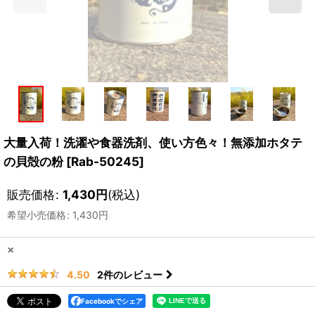
大量入荷！洗濯や食器洗剤、使い方色々！無添加ホタテ
の貝殻の粉
[
Rab-50245
]
販売価格
:
1,430
円
(税込)
希望小売価格
:
1,430
円
×
2
件のレビュー
4.50
Facebookでシェア