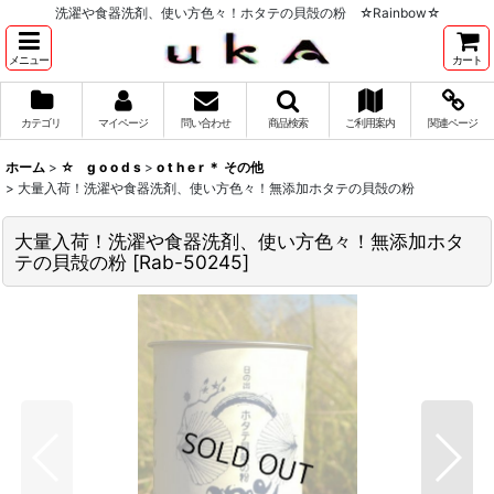
洗濯や食器洗剤、使い方色々！ホタテの貝殻の粉 ☆Rainbow☆
メニュー
カート
カテゴリ
マイページ
問い合わせ
商品検索
ご利用案内
関連ページ
ホーム
>
☆ g o o d s
>
o t h e r ＊ その他
>
大量入荷！洗濯や食器洗剤、使い方色々！無添加ホタテの貝殻の粉
大量入荷！洗濯や食器洗剤、使い方色々！無添加ホタ
テの貝殻の粉
[
Rab-50245
]