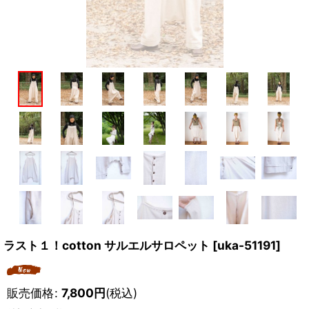
ラスト１！cotton サルエルサロペット
[
uka-51191
]
販売価格
:
7,800
円
(税込)