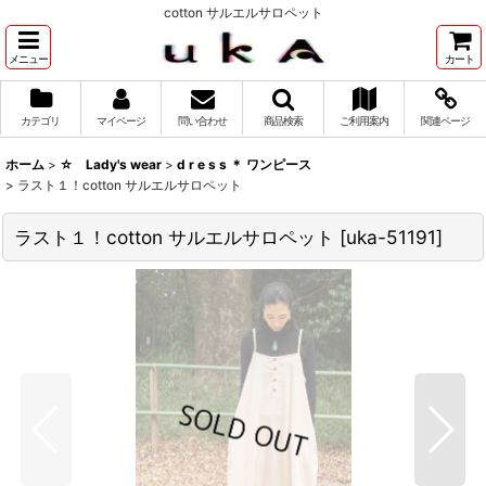
cotton サルエルサロペット
メニュー
カート
カテゴリ
マイページ
問い合わせ
商品検索
ご利用案内
関連ページ
ホーム
>
☆ Lady's wear
>
d r e s s ＊ ワンピース
>
ラスト１！cotton サルエルサロペット
ラスト１！cotton サルエルサロペット
[
uka-51191
]