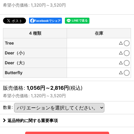
希望小売価格
:
1,320
円
～3,520
円
Facebookでシェア
4 種類
在庫
Tree
△
Deer（小）
△
Deer（大）
△
Butterfly
△
販売価格
:
1,056
円
～2,816
円
(税込)
希望小売価格
:
1,320
円
～3,520
円
数量
:
返品特約に関する重要事項