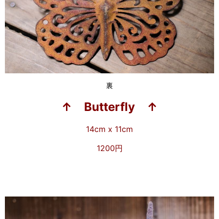
裏
↑ Butterfly ↑
14cm x 11cm
1200円