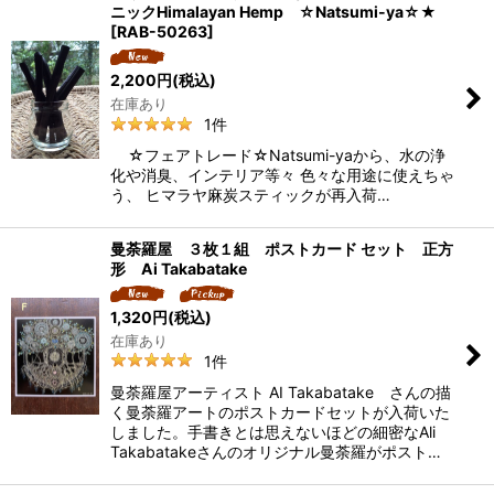
ニックHimalayan Hemp ☆Natsumi-ya☆★
[
RAB-50263
]
2,200
円
(税込)
在庫あり
1
件
☆フェアトレード☆Natsumi-yaから、水の浄
化や消臭、インテリア等々 色々な用途に使えちゃ
う、 ヒマラヤ麻炭スティックが再入荷…
曼荼羅屋 ３枚１組 ポストカード セット 正方
形 Ai Takabatake
1,320
円
(税込)
在庫あり
1
件
曼荼羅屋アーティスト AI Takabatake さんの描
く曼荼羅アートのポストカードセットが入荷いた
しました。手書きとは思えないほどの細密なAli
Takabatakeさんのオリジナル曼荼羅がポスト…