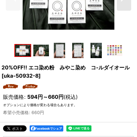
20%OFF!! エコ染め粉 みやこ染め コ-ルダイオール
[
uka-50932-8
]
販売価格
:
594
円
～660
円
(税込)
オプションにより価格が変わる場合もあります。
希望小売価格
:
660
円
Facebookでシェア