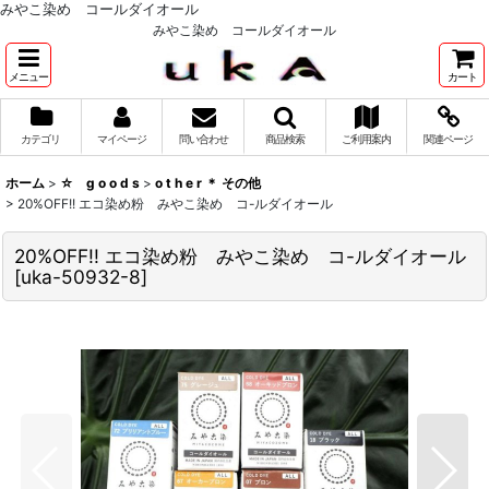
みやこ染め コールダイオール
みやこ染め コールダイオール
メニュー
カート
カテゴリ
マイページ
問い合わせ
商品検索
ご利用案内
関連ページ
ホーム
>
☆ g o o d s
>
o t h e r ＊ その他
>
20%OFF!! エコ染め粉 みやこ染め コ-ルダイオール
20%OFF!! エコ染め粉 みやこ染め コ-ルダイオール
[
uka-50932-8
]