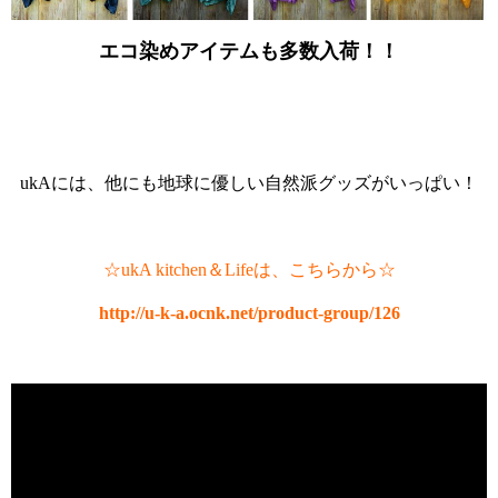
エコ染めアイテムも多数入荷！！
ukAには、他にも地球に優しい自然派グッズがいっぱい！
☆ukA kitchen＆Lifeは、こちらから☆
http://u-k-a.ocnk.net/product-group/126