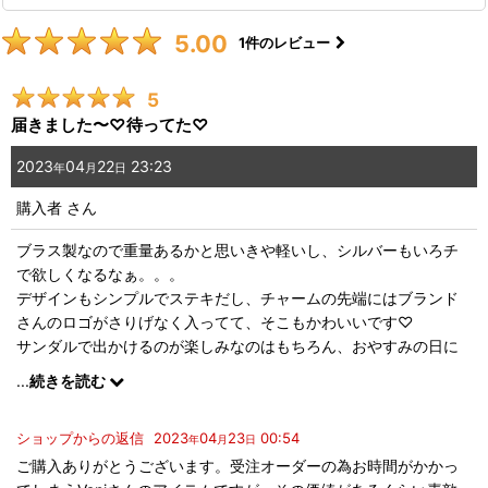
5.00
1
件のレビュー
5
届きました〜♡待ってた♡
2023
04
22
23:23
年
月
日
購入者
さん
ブラス製なので重量あるかと思いきや軽いし、シルバーもいろチ
で欲しくなるなぁ。。。
デザインもシンプルでステキだし、チャームの先端にはブランド
さんのロゴがさりげなく入ってて、そこもかわいいです♡
サンダルで出かけるのが楽しみなのはもちろん、おやすみの日に
は部屋でもつけよ〜♡
...
続きを読む
ショップからの返信
2023
04
23
00:54
年
月
日
ご購入ありがとうございます。受注オーダーの為お時間がかかっ