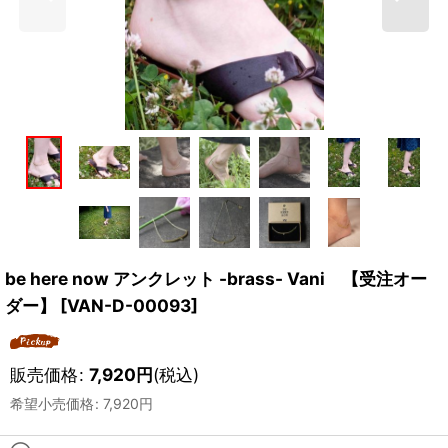
be here now アンクレット -brass- Vani 【受注オー
ダー】
[
VAN-D-00093
]
販売価格
:
7,920
円
(税込)
希望小売価格
:
7,920
円