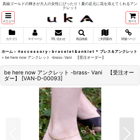
真鍮ゴールドの輝きが大人の女性にぴったり！夏の足元に花を添えてくれるアン
クレット
メニュー
カート
カテゴリ
マイページ
問い合わせ
商品検索
ご利用案内
関連ページ
ホーム
>
☆a c c e s s o r y
>
b r a c e l e t & a n k l e t ＊ ブレス＆アンクレット
>
be here now アンクレット -brass- Vani 【受注オーダー】
be here now アンクレット -brass- Vani 【受注オー
ダー】
[
VAN-D-00093
]