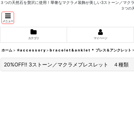
３つの天然石を贅沢に使用！華奢なマクラメ装飾が美しい3ストーン／マク
３つの
メニュー
カテゴリ
マイページ
ホーム
>
☆a c c e s s o r y
>
b r a c e l e t & a n k l e t ＊ ブレス＆アンクレット
20%OFF!! 3ストーン／マクラメブレスレット ４種類 Ston