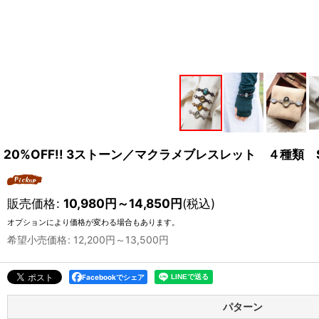
20%OFF!! 3ストーン／マクラメブレスレット ４種類 Ston
販売価格
:
10,980
円
～14,850
円
(税込)
オプションにより価格が変わる場合もあります。
希望小売価格
:
12,200
円
～13,500
円
Facebookでシェア
パターン