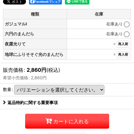
Facebookでシェア
種類
在庫
ガジュマルI
在庫あり
六円のまんだら
在庫あり
×
夜露光りて
再入荷
×
地球にふりそそぐ光のまんだら
再入荷
販売価格
:
2,860
円
(税込)
希望小売価格
:
2,860
円
数量
:
返品特約に関する重要事項
カートに入れる