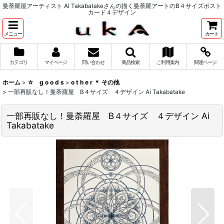
曼荼羅屋アーティスト AI Takabatakeさんの描く曼荼羅アートのB４サイズポスト
カード４デザイン
メニュー
カート
カテゴリ
マイページ
問い合わせ
商品検索
ご利用案内
関連ページ
ホーム
>
☆ g o o d s
>
o t h e r ＊ その他
>
一部再販なし！曼荼羅屋 B４サイズ ４デザイン Ai Takabatake
一部再販なし！曼荼羅屋 B４サイズ ４デザイン Ai
Takabatake