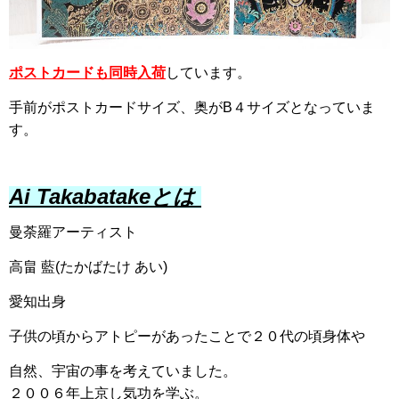
ポストカードも同時入荷
しています。
手前がポストカードサイズ、奥がB４サイズとなっていま
す。
Ai Takabatakeとは
曼荼羅アーティスト
高畠 藍(たかばたけ あい)
愛知出身
子供の頃からアトピーがあったことで２０代の頃身体や
自然、宇宙の事を考えていました。
２００６年上京し気功を学ぶ。