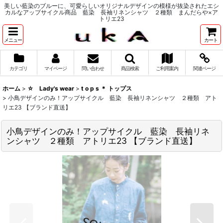
美しい藍染のブルーに、可愛らしいオリジナルデザインの模様が抜染されたエシ
カルなアップサイクル商品 藍染 長袖リネンシャツ ２種類 まんだらや×ア
トリエ23
メニュー
カート
カテゴリ
マイページ
問い合わせ
商品検索
ご利用案内
関連ページ
ホーム
>
☆ Lady's wear
>
t o p s ＊ トップス
>
小鳥デザインのみ！アップサイクル 藍染 長袖リネンシャツ ２種類 アト
リエ23 【ブランド直送】
小鳥デザインのみ！アップサイクル 藍染 長袖リネ
ンシャツ ２種類 アトリエ23 【ブランド直送】