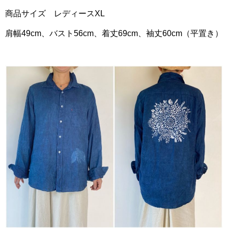
商品サイズ レディースXL
肩幅
49cm
、バスト
56cm
、着丈
69cm
、袖丈
60cm（平置き）