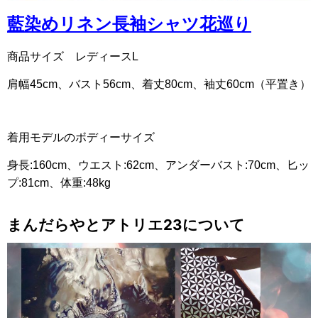
藍染めリネン長袖シャツ花巡り
商品サイズ レディースL
肩幅
45cm
、バスト
56cm
、着丈
80cm
、袖丈
60cm（平置き）
着用モデルのボディーサイズ
身長
:160cm
、ウエスト
:62cm
、アンダーバスト
:70cm
、匕ッ
プ
:81cm
、体重
:48kg
まんだらやとアトリエ23について