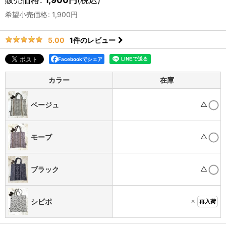
希望小売価格
:
1,900
円
1
件のレビュー
5.00
Facebookでシェア
カラー
在庫
△
ベージュ
△
モーブ
△
ブラック
×
シピポ
再入荷