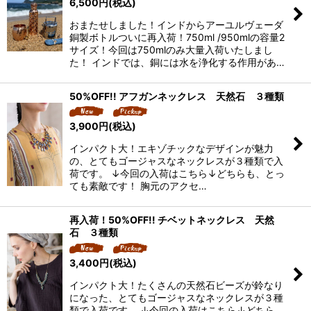
6,500
円
(税込)
おまたせしました！インドからアーユルヴェーダ
銅製ボトルついに再入荷！750ml /950mlの容量2
サイズ！今回は750mlのみ大量入荷いたしまし
た！ インドでは、銅には水を浄化する作用があ…
50%OFF!! アフガンネックレス 天然石 ３種類
3,900
円
(税込)
インパクト大！エキゾチックなデザインが魅力
の、とてもゴージャスなネックレスが３種類で入
荷です。 ↓今回の入荷はこちら↓どちらも、とっ
ても素敵です！ 胸元のアクセ…
再入荷！50%OFF!! チベットネックレス 天然
石 ３種類
3,400
円
(税込)
インパクト大！たくさんの天然石ビーズが鈴なり
になった、とてもゴージャスなネックレスが３種
類で入荷です。 ↓今回の入荷はこちら↓どちら