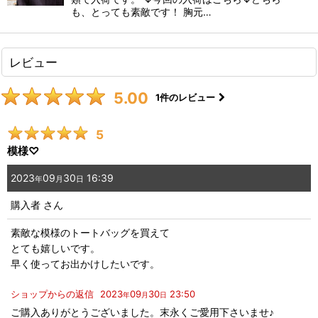
も、とっても素敵です！ 胸元…
レビュー
5.00
1
件のレビュー
5
模様♡
2023
09
30
16:39
年
月
日
購入者
さん
素敵な模様のトートバッグを買えて
とても嬉しいです。
早く使ってお出かけしたいです。
ショップからの返信
2023
09
30
23:50
年
月
日
ご購入ありがとうございました。末永くご愛用下さいませ♪