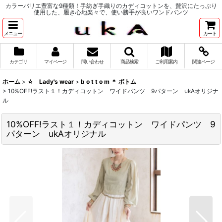
カラーバリエ豊富な9種類！手紡ぎ手織りのカディコットンを、贅沢にたっぷり
使用した、履き心地楽々で、使い勝手が良いワンドパンツ
メニュー
カート
カテゴリ
マイページ
問い合わせ
商品検索
ご利用案内
関連ページ
ホーム
>
☆ Lady's wear
>
b o t t o m ＊ ボトム
>
10%OFF!ラスト１！カディコットン ワイドパンツ 9パターン ukAオリジナ
ル
10%OFF!ラスト１！カディコットン ワイドパンツ 9
パターン ukAオリジナル