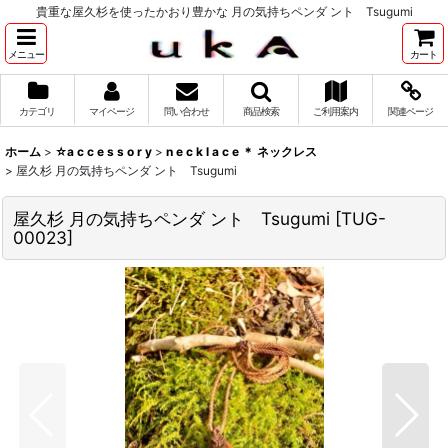
貴重な屋久杉を使ったかおり豊かな 月の気持ちペンダ ント Tsugumi
メニュー
カート
カテゴリ
マイページ
問い合わせ
商品検索
ご利用案内
関連ページ
ホーム
>
☆a c c e s s o r y
>
n e c k l a c e ＊ ネックレス
>
屋久杉 月の気持ちペンダ ント Tsugumi
屋久杉 月の気持ちペンダ ント Tsugumi
[
TUG-
00023
]