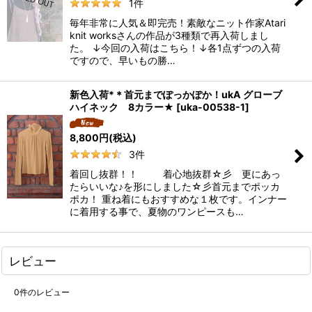
1
件
毎年非常に人気＆即完売！素敵なニット作家Atari
knit worksさんの作品が3種類で再入荷しまし
た。 ↓今回の入荷はこちら！↓各1点ずつの入荷
ですので、早いもの勝…
新色入荷*＊首元までぽっかぽか！ukA グローブ
ハイネック 8カラー★
[
uka-00538-1
]
8,800
円
(税込)
3
件
着回し抜群！！ 着心地抜群☆彡 更にあっ
たらいいな♪を形にしました☆彡首元までポッカ
ポカ！ 重ね着にもおすすめな１枚です。インナー
に着用する事で、夏物のワンピースも…
レビュー
0
件のレビュー