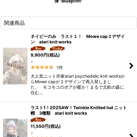
弾 ''Blueprint''
関連商品
ネイビーのみ ラスト１！ Mowe cap２デザイ
ン atari knit works
9,900
円
(税込)
×
1
件
大人気ニット作家atari psychedelic knit worksか
らMowe capが２デザインで再入荷しまし
た。 モコモコのボアが暖か！まるで北欧の森に
住む…
ラスト1！2025AW！Twinkle Knitted hat ニット
帽 3種類 atari knit works
11,550
円
(税込)
×