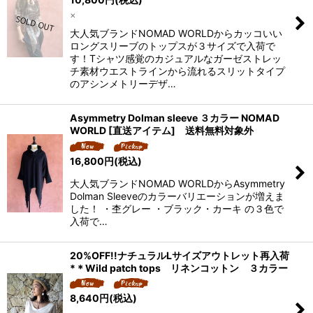
×
大人気ブランドNOMAD WORLDからカッコいい
ロングスリーブのトップスが３サイズで入荷で
す！Tシャツ感覚のカジュアルなガーゼストレッ
チ素材ウエストラインから流れるスリットタイプ
のアシンメトリーデザ…
Asymmetry Dolman sleeve ３カラー NOMAD
WORLD [直送アイテム] 送料無料対象外
16,800
円
(税込)
大人気ブランドNOMAD WORLDからAsymmetry
Dolman Sleeveのカラーバリエーションが増えま
した！ ・杢グレー ・ブラック・カーキ の３色で
入荷で…
20%OFF!!ナチュラルLサイズアウトレット再入荷
*＊Wild patch tops リネンコットン ３カラー
8,640
円
(税込)