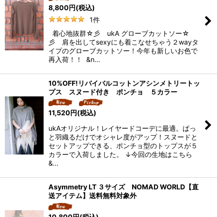
8,800
円
(税込)
1
件
着心地抜群☆彡 ukA グローブカットソー☆
彡 肩を出してsexyにも着こなせちゃう２wayタ
イプのグローブカットソー！今年も新しいお色で
再入荷！！ &n…
10%OFF!リバイバルコットンアシンメトリートッ
プス スヌード付き ポンチョ ５カラー
11,520
円
(税込)
ukAオリジナル！レイヤードコーデに最適。ぱっ
と羽織るだけでオシャレ度がアップ！スヌードと
セットアップできる、ポンチョ型のトップスが５
カラーで入荷しました。 ↓今回の生地はこちら
&…
Asymmetry LT ３サイズ NOMAD WORLD【直
送アイテム】送料無料対象外
10,800
円
(税込)