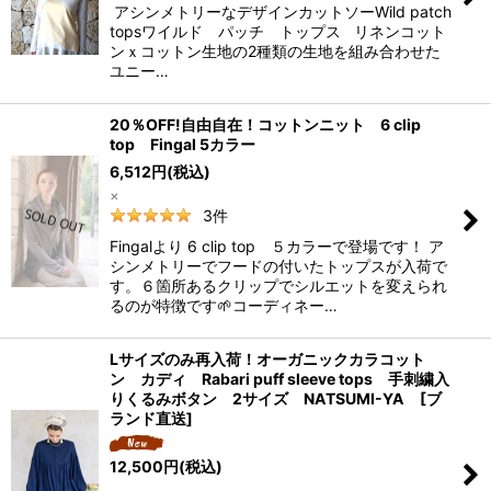
アシンメトリーなデザインカットソーWild patch
topsワイルド パッチ トップス リネンコット
ンｘコットン生地の2種類の生地を組み合わせた
ユニー…
20％OFF!自由自在！コットンニット 6 clip
top Fingal 5カラー
6,512
円
(税込)
×
3
件
Fingalより 6 clip top ５カラーで登場です！ ア
シンメトリーでフードの付いたトップスが入荷で
す。６箇所あるクリップでシルエットを変えられ
るのが特徴です🌱コーディネー…
Lサイズのみ再入荷！オーガニックカラコット
ン カディ Rabari puff sleeve tops 手刺繍入
りくるみボタン 2サイズ NATSUMI-YA [ブ
ランド直送]
12,500
円
(税込)