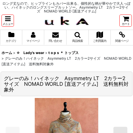
ロング丈なので、ヒップラインもカバー出来る、個性的な柄が華やかで大人っぽ
い、ハイネックのロングスリーブカットソー。Asymmetry LT 2カラー2サイ
ズ NOMAD WORLD [直送アイテム]
メニュー
カート
カテゴリ
マイページ
問い合わせ
商品検索
ご利用案内
関連ページ
ホーム
>
☆ Lady's wear
>
t o p s ＊ トップス
>
グレーのみ！ハイネック Asymmetry LT 2カラー2サイズ NOMAD WORLD
[直送アイテム] 送料無料対象外
グレーのみ！ハイネック Asymmetry LT 2カラー2
サイズ NOMAD WORLD [直送アイテム] 送料無料対
象外