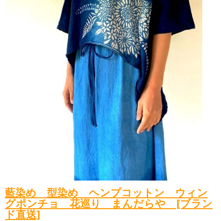
藍染め 型染め ヘンプコットン ウィン
グポンチョ 花巡り まんだらや [ブラン
ド直送]