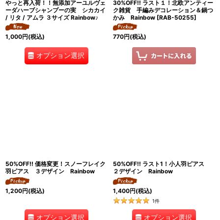
やっと再入荷！！無添加アーユルヴェ
30%OFF!! ラスト１！北欧アンティー
ーダハーブシャンプーの実 シカカイ
ク雑貨 手編みデコレーション＆鍋つ
/ リタ / アムラ ３サイズ Rainbow♪
かみ Rainbow
[
RAB-50255
]
1,000
円
(税込)
770
円
(税込)
オプション選択
50%OFF!! 価格変更！スノーフレイク
50%OFF!! ラスト1！小人羽ピアス
羽ピアス ３デザイン Rainbow
２デザイン Rainbow
1,200
円
(税込)
1,400
円
(税込)
1
件
オプション選択
オプション選択