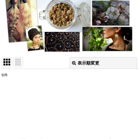
表示順変更
閉じる
6
件
表示数
:
並び順
:
絞り込む