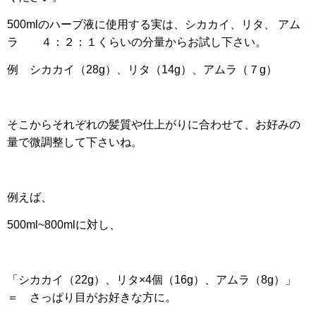
500mlのハーブ液に使用する実は、シカカイ、リタ、 アム
ラ ４：２：１くらいの分量からお試し下さい。
例 シカカイ（28g）、リタ（14g）、アムラ（７g）
そこからそれぞれの髪質や仕上がりに合わせて、お好みの
量で微調整して下さいね。
例えば、
500ml~800mlに対し、
「シカカイ（
22g）
、リタ
×4個
（
16g
）、アムラ（
8g）」
＝ さっぱり目がお好きな方に。