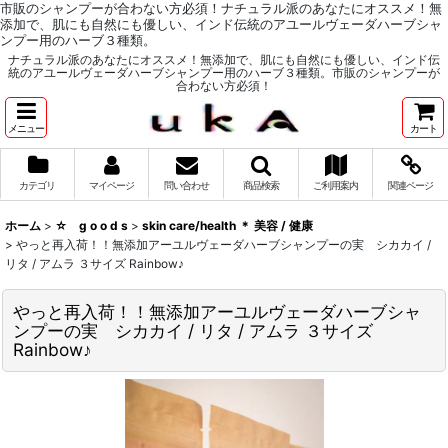
市販のシャンプーが合わない方必須！ナチュラル派のあなたにオススメ！無
添加で、肌にも自然にも優しい、インド伝統のアユールヴェーダハーブシャ
ンプー用のハーブ３種類。
ナチュラル派のあなたにオススメ！無添加で、肌にも自然にも優しい、インド伝
統のアユールヴェーダハーブシャンプー用のハーブ３種類。市販のシャンプーが
合わない方必須！
メニュー
カート
カテゴリ
マイページ
問い合わせ
商品検索
ご利用案内
関連ページ
ホーム
>
☆ g o o d s
>
skin care/health ＊ 美容 / 健康
>
やっと再入荷！！無添加アーユルヴェーダハーブシャンプーの実 シカカイ /
リタ / アムラ ３サイズ Rainbow♪
やっと再入荷！！無添加アーユルヴェーダハーブシャ
ンプーの実 シカカイ / リタ / アムラ ３サイズ
Rainbow♪