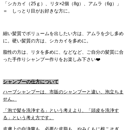
「シカカイ（
25
ｇ）、リタ
×2
個（
8g
）、アムラ（
6g）」
＝ しっとり目がお好きな方に。
細い髪質でボリュームを出したい方は、アムラを少し多め
に。硬い髪質の方は、シカカイを多めに。
脂性の方は、リタを多めに、などなど、ご自分の髪質に合
った手作りシャンプー作りをお楽しみ下さい❤️
シャンプーの仕方について
ハーブシャンプーは、市販のシャンプーと違い、泡立ちま
せん。
「泡で髪を洗浄する」という考えより、「頭皮を洗浄す
る」という考え方です。
皮膚上の自浄菌も、必要な皮脂も、やみくもに根こそぎ