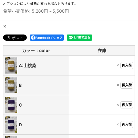
オプションにより価格が変わる場合もあります。
希望小売価格
:
5,280
円
～5,500
円
×
Facebookでシェア
カラー：color
在庫
×
A:山桃染
再入荷
×
B
再入荷
×
C
再入荷
×
D
再入荷