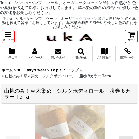
Terra シルクやヘンプ、ウール、オーガニックコットン等に大自然から 色
や薬効を伝えて皆様にお届けしています。 草木染め独自の風合いや優しい色
の変化をお楽しみください。
Terra シルクやヘンプ、ウール、オーガニックコットン等に大自然から 色や薬
効を伝えて皆様にお届けしています。 草木染め独自の風合いや優しい色の変化を
お楽しみください。
メニュー
カート
カテゴリ
マイページ
問い合わせ
商品検索
ご利用案内
関連ページ
ホーム
>
☆ Lady's wear
>
t o p s ＊ トップス
>
山桃のみ！草木染め シルクボディロール 腹巻 8カラー Terra
山桃のみ！草木染め シルクボディロール 腹巻 8カ
ラー Terra