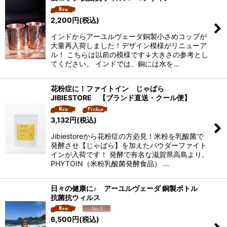
2,200
円
(税込)
インドからアーユルヴェーダ銅製小さめコップが
大量再入荷しました！デザイン模様がリニューア
ル！ こちらは以前の模様です↓大きさの参考とし
てください。 インドでは、銅には水を…
花粉症に！ファイトイン じゃばら
JIBIESTORE 【ブランド直送・クール便】
3,132
円
(税込)
Jibiestoreから花粉症の方必見！米粉を乳酸菌で
発酵させ【じゃばら】を加えたパウダーファイト
インが入荷です！ 発酵で有名な滋賀県高島より。
PHYTOIN（米粉乳酸菌発酵食品） …
日々の健康に♪ アーユルヴェーダ 銅製ボトル
抗菌抗ウィルス
6,500
円
(税込)