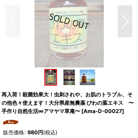
再入荷！殺菌効果大！虫刺されや、お肌のトラブル、そ
の他色々使えます！大分県産無農薬 びわの葉エキス 〜
手作り自然生活∞アマヤマ草庵〜
[
Ama-D-00027
]
販売価格
:
980
円
(税込)