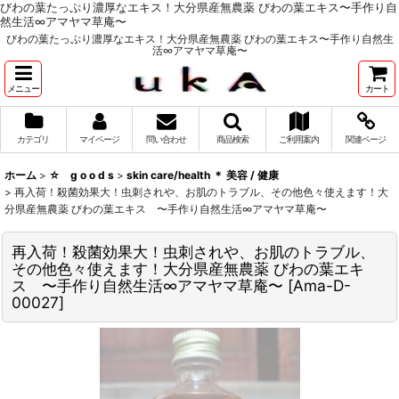
びわの葉たっぷり濃厚なエキス！大分県産無農薬 びわの葉エキス〜手作り自
然生活∞アマヤマ草庵〜
びわの葉たっぷり濃厚なエキス！大分県産無農薬 びわの葉エキス〜手作り自然生
活∞アマヤマ草庵〜
メニュー
カート
カテゴリ
マイページ
問い合わせ
商品検索
ご利用案内
関連ページ
ホーム
>
☆ g o o d s
>
skin care/health ＊ 美容 / 健康
>
再入荷！殺菌効果大！虫刺されや、お肌のトラブル、その他色々使えます！大
分県産無農薬 びわの葉エキス 〜手作り自然生活∞アマヤマ草庵〜
再入荷！殺菌効果大！虫刺されや、お肌のトラブル、
その他色々使えます！大分県産無農薬 びわの葉エキ
ス 〜手作り自然生活∞アマヤマ草庵〜
[
Ama-D-
00027
]