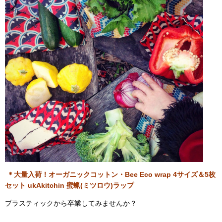
＊大量入荷！オーガニックコットン・Bee Eco wrap 4サイズ＆5枚
セット ukAkitchin 蜜蝋(ミツロウ)ラップ
プラスティックから卒業してみませんか？