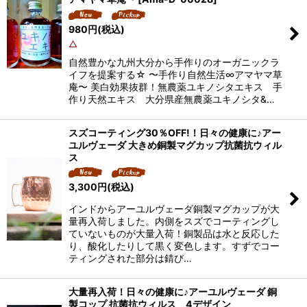
980
円
(税込)
△
自然豊かな九州大分から手作りのオーガニックラ
イフを提案する☆ 〜手作り自然生活∞アマヤマ草
庵〜 美白効果抜群！無農薬ユキノシタエキス 手
作り天然エキス 大分県産無農薬ユキノシタ&…
スズコーティング30％OFF!！日々の健康に♪アー
ユルヴェーダ 大きめ銅製マグカップ抗菌抗ウィル
ス
3,300
円
(税込)
インドからアーユルヴェーダ銅製マグカップが大
量再入荷しました。内側をスズでコーティングし
ていないものが大量入荷！銅製品は水と反応した
り、酸化したりして黒く変色します。すずでコー
ティングされた部分は錆び…
大量再入荷！日々の健康に♪アーユルヴェーダ 銅
製コップ 抗菌抗ウィルス 4デザイン