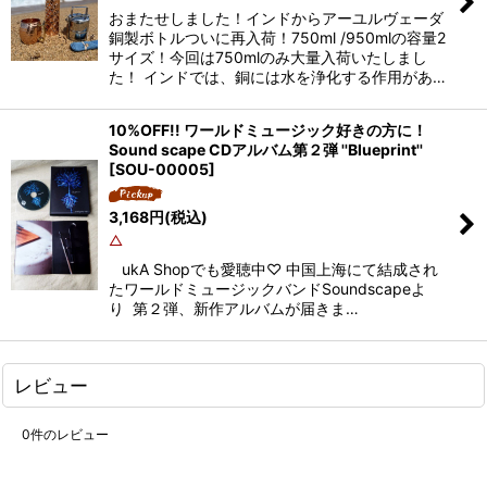
おまたせしました！インドからアーユルヴェーダ
銅製ボトルついに再入荷！750ml /950mlの容量2
サイズ！今回は750mlのみ大量入荷いたしまし
た！ インドでは、銅には水を浄化する作用があ…
10%OFF!! ワールドミュージック好きの方に！
Sound scape CDアルバム第２弾 ''Blueprint''
[
SOU-00005
]
3,168
円
(税込)
△
ukA Shopでも愛聴中♡ 中国上海にて結成され
たワールドミュージックバンドSoundscapeよ
り 第２弾、新作アルバムが届きま…
レビュー
0
件のレビュー