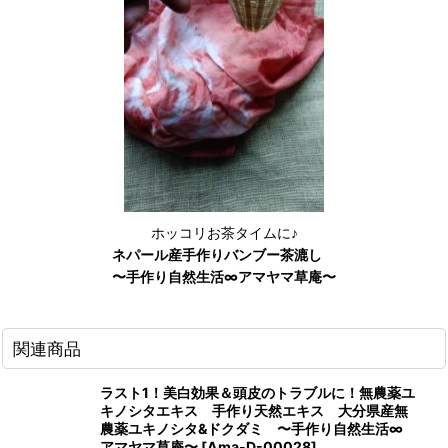
ホッコリお茶タイムに♪
ネパール産手作りバンブー茶漉し
〜手作り自然生活∞アマヤマ草庵〜
関連商品
ラスト1！美白効果＆頭皮のトラブルに！無農薬ユ
キノシタエキス 手作り天然エキス 大分県産無
農薬ユキノシタ&ドクダミ 〜手作り自然生活∞
アマヤマ草庵〜
[
Ama-D-00028
]