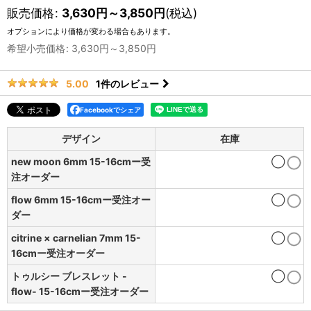
販売価格
:
3,630
円
～3,850
円
(税込)
オプションにより価格が変わる場合もあります。
希望小売価格
:
3,630
円
～3,850
円
1
件のレビュー
5.00
Facebookでシェア
デザイン
在庫
new moon 6mm 15-16cmー受
◯
注オーダー
flow 6mm 15-16cmー受注オー
◯
ダー
citrine × carnelian 7mm 15-
◯
16cmー受注オーダー
トゥルシー ブレスレット -
◯
flow- 15-16cmー受注オーダー