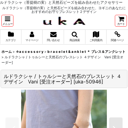
ルドラクシャ（菩提樹の実）と天然石ビーズを組み合わせたアクセサリー
ルドラクシャ（菩提樹の実）と天然石ビーズを組み合わせた、ヨギニのあなたに
おすすめのお守りブレスレット２デザイン
メニュー
カート
カテゴリ
マイページ
問い合わせ
商品検索
ご利用案内
関連ページ
ホーム
>
☆a c c e s s o r y
>
b r a c e l e t & a n k l e t ＊ ブレス＆アンクレット
>
ルドラクシャ / トゥルシーと天然石のブレスレット ４デザイン Vani [受注オ
ーダー]
ルドラクシャ / トゥルシーと天然石のブレスレット ４
デザイン Vani [受注オーダー]
[
uka-50946
]