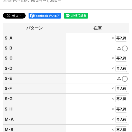
希望小売価格
:
980
円
～1,580
円
Facebookでシェア
パターン
在庫
×
S-A
再入荷
S-B
△
×
S-C
再入荷
×
S-D
再入荷
S-E
△
×
S-F
再入荷
×
S-G
再入荷
×
S-H
再入荷
×
M-A
再入荷
×
M-B
再入荷