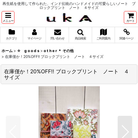
再生紙を使用して作られた、インド伝統のハンドメイドの可愛らしいノート ブ
ロックプリント ノート ４サイズ
メニュー
カート
カテゴリ
マイページ
問い合わせ
商品検索
ご利用案内
関連ページ
ホーム
>
☆ g o o d s
>
o t h e r ＊ その他
>
在庫僅か！20%OFF!! ブロックプリント ノート ４サイズ
在庫僅か！20%OFF!! ブロックプリント ノート ４
サイズ