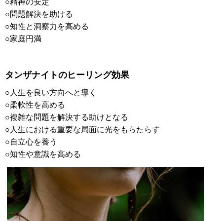
○精神の安定
○問題解決を助ける
○知性と洞察力を高める
○家庭円満
タンザナイトのヒーリング効果
○人生を良い方向へと導く
○柔軟性を高める
○複雑な問題を解決する助けとなる
○人生における重要な局面に光をもらたらす
○自立心を養う
○知性や意識を高める