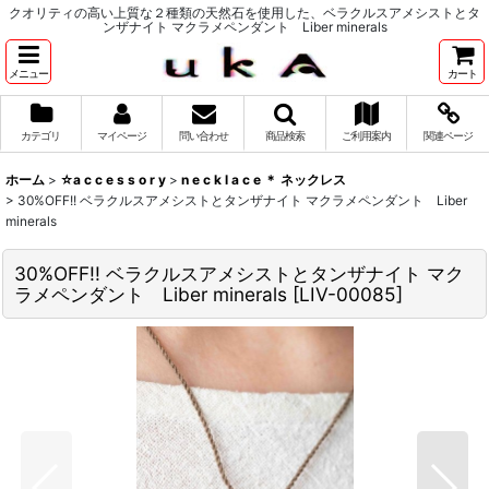
クオリティの高い上質な２種類の天然石を使用した、ベラクルスアメシストとタ
ンザナイト マクラメペンダント Liber minerals
メニュー
カート
カテゴリ
マイページ
問い合わせ
商品検索
ご利用案内
関連ページ
ホーム
>
☆a c c e s s o r y
>
n e c k l a c e ＊ ネックレス
>
30%OFF!! ベラクルスアメシストとタンザナイト マクラメペンダント Liber
minerals
30%OFF!! ベラクルスアメシストとタンザナイト マク
ラメペンダント Liber minerals
[
LIV-00085
]