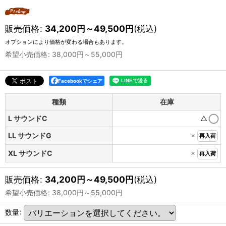
販売価格
:
34,200
円
～49,500
円
(税込)
オプションにより価格が変わる場合もあります。
希望小売価格
:
38,000
円
～55,000
円
Facebookでシェア
種類
在庫
L サウンドC
△
×
LL サウンドG
再入荷
×
XL サウンドC
再入荷
販売価格
:
34,200
円
～49,500
円
(税込)
希望小売価格
:
38,000
円
～55,000
円
数量
: