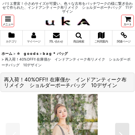
バリエ豊富！小さめサイズが可愛い、色々な古布をパッチワークの様に繋ぎ合わ
せて作られた、インドアンティーク布リメイク ショルダーポーチバッグ 11デ
ザイン
メニュー
カート
カテゴリ
マイページ
問い合わせ
商品検索
ご利用案内
関連ページ
ホーム
>
☆ g o o d s
>
b a g ＊ バッグ
>
再入荷！40%OFF!! 在庫僅か インドアンティーク布リメイク ショルダーポ
ーチバッグ 10デザイン
再入荷！40%OFF!! 在庫僅か インドアンティーク布
リメイク ショルダーポーチバッグ 10デザイン