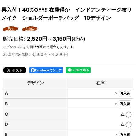
再入荷！40%OFF!! 在庫僅か インドアンティーク布リ
メイク ショルダーポーチバッグ 10デザイン
販売価格
:
2,520
円
～3,150
円
(税込)
オプションにより価格が変わる場合もあります。
希望小売価格
:
3,500
円
～4,200
円
Facebookでシェア
デザイン
在庫
×
A
再入荷
×
B
再入荷
C
△
D
△
×
E
再入荷