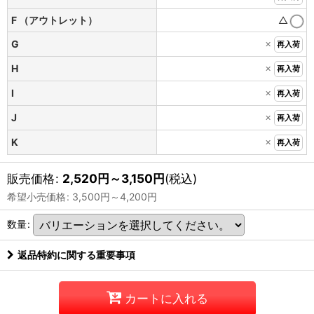
F （アウトレット）
△
×
G
再入荷
×
H
再入荷
×
I
再入荷
×
J
再入荷
×
K
再入荷
販売価格
:
2,520
円
～3,150
円
(税込)
希望小売価格
:
3,500
円
～4,200
円
数量
:
返品特約に関する重要事項
カートに入れる