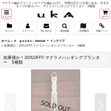
マクラメ編みでコットンロープを編み上げた、空間の広がりを楽しめる、吊るす
タイプの鉢カバー マクラメハンギングプランター 5種類
メニュー
カート
カテゴリ
マイページ
問い合わせ
商品検索
ご利用案内
関連ページ
ホーム
>
☆ g o o d s
>
interior ＊ インテリア
>
在庫僅か！30%OFF!! マクラメハンギングプランター 5種類
在庫僅か！30%OFF!! マクラメハンギングプランタ
ー 5種類