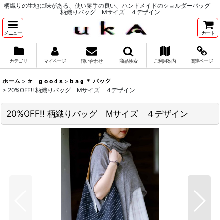
柄織りの生地に味がある、使い勝手の良い、ハンドメイドのショルダーバッグ
柄織りバッグ Mサイズ ４デザイン
メニュー
カート
カテゴリ
マイページ
問い合わせ
商品検索
ご利用案内
関連ページ
ホーム
>
☆ g o o d s
>
b a g ＊ バッグ
>
20%OFF!! 柄織りバッグ Mサイズ ４デザイン
20%OFF!! 柄織りバッグ Mサイズ ４デザイン