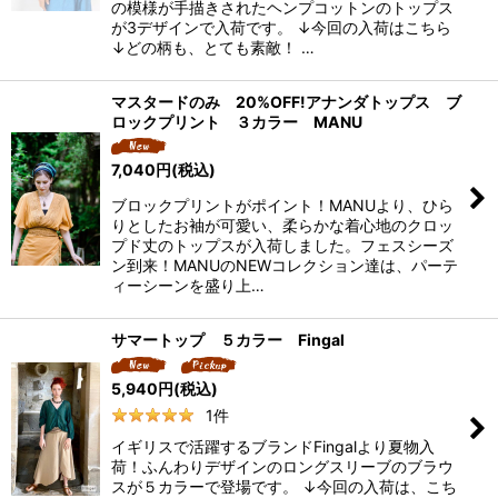
の模様が手描きされたヘンプコットンのトップス
が3デザインで入荷です。 ↓今回の入荷はこちら
↓どの柄も、とても素敵！ …
マスタードのみ 20%OFF!アナンダトップス ブ
ロックプリント ３カラー MANU
7,040
円
(税込)
ブロックプリントがポイント！MANUより、ひら
りとしたお袖が可愛い、柔らかな着心地のクロッ
プド丈のトップスが入荷しました。フェスシーズ
ン到来！MANUのNEWコレクション達は、パーテ
ィーシーンを盛り上…
サマートップ ５カラー Fingal
5,940
円
(税込)
1
件
イギリスで活躍するブランドFingalより夏物入
荷！ふんわりデザインのロングスリーブのブラウ
スが５カラーで登場です。 ↓今回の入荷は、こち