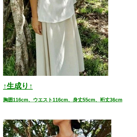
↑生成り↑
胸囲116cm、ウエスト116cm、身丈55cm、裄丈36cm