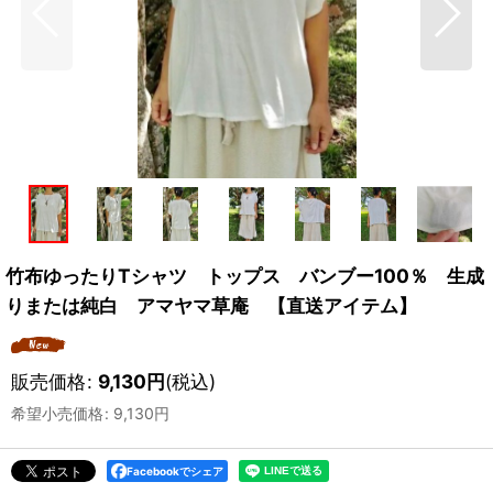
竹布ゆったりTシャツ トップス バンブー100％ 生成
りまたは純白 アマヤマ草庵 【直送アイテム】
販売価格
:
9,130
円
(税込)
希望小売価格
:
9,130
円
Facebookでシェア