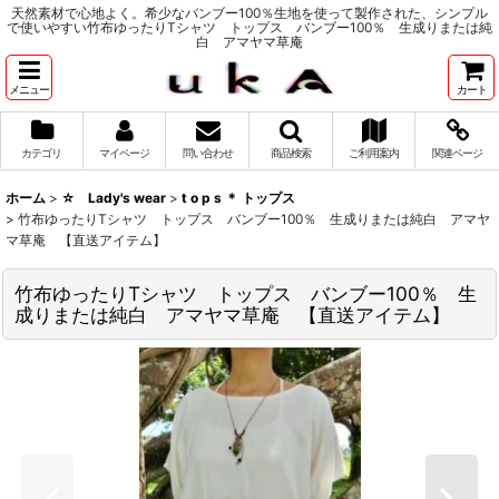
天然素材で心地よく。希少なバンブー100％生地を使って製作された、シンプル
で使いやすい竹布ゆったりTシャツ トップス バンブー100％ 生成りまたは純
白 アマヤマ草庵
メニュー
カート
カテゴリ
マイページ
問い合わせ
商品検索
ご利用案内
関連ページ
ホーム
>
☆ Lady's wear
>
t o p s ＊ トップス
>
竹布ゆったりTシャツ トップス バンブー100％ 生成りまたは純白 アマヤ
マ草庵 【直送アイテム】
竹布ゆったりTシャツ トップス バンブー100％ 生
成りまたは純白 アマヤマ草庵 【直送アイテム】