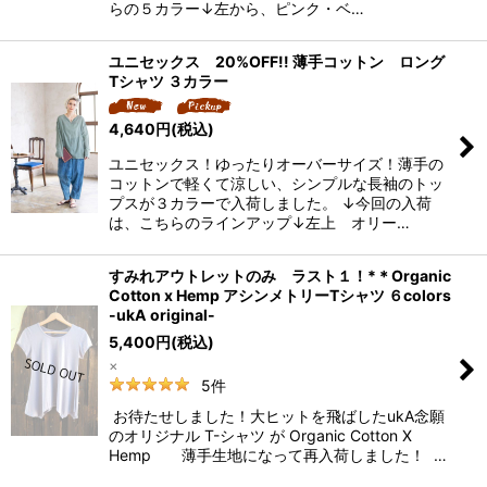
らの５カラー↓左から、ピンク・ベ…
ユニセックス 20%OFF!! 薄手コットン ロング
Tシャツ ３カラー
4,640
円
(税込)
ユニセックス！ゆったりオーバーサイズ！薄手の
コットンで軽くて涼しい、シンプルな長袖のトッ
プスが３カラーで入荷しました。 ↓今回の入荷
は、こちらのラインアップ↓左上 オリー…
すみれアウトレットのみ ラスト１！*＊Organic
Cotton x Hemp アシンメトリーTシャツ ６colors
-ukA original-
5,400
円
(税込)
×
5
件
お待たせしました！大ヒットを飛ばしたukA念願
のオリジナル T-シャツ が Organic Cotton X
Hemp 薄手生地になって再入荷しました！ …