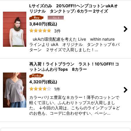
Lサイズのみ 20%OFF!!ヘンプコットン ukAオ
リジナル タンクトップ♪ 6カラー 2サイズ
3,840
円
(税込)
3
件
ukAの環境配慮を考えた Live within nature
ラインより ukA オリジナル タンクトップ６パ
ターン ２サイズで入荷しました！…
再入荷！ライトブラウン ラスト！10%OFF!! コ
ットンふんわりTops 8カラー
4,320
円
(税込)
1
件
カラーバリエ豊富な８カラー！薄手のコットンで
軽くて涼しい、ふんわりトップスが入荷しまし
た。 ↓今回の入荷は、こちらのラインアップ↓ど
のお色も、コーデに合わせやすい、ベーシ…