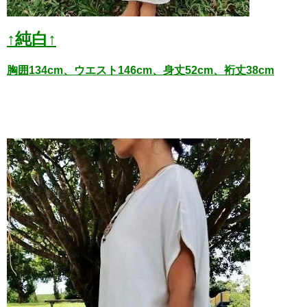
↑純白↑
胸囲134cm、ウエスト146cm、身丈52cm、裄丈38cm