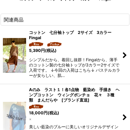
関連商品
コットン 七分袖トップ 2サイズ 3カラー
Fingal
5,390
円
(税込)
シンプルだから、着回し抜群！Fingalから、薄手
のコットン製の七分袖トップが3カラー2サイズで
入荷です。 ↓今回の入荷はこちら↓ パステルカラ
ーが女らしい、肌…
Aのみ ラスト１！各1点物 藍染め 手描き ヘ
ンプコットン ウィングポンチョ 花々 ３種
類 まんだらや [ブランド直送]
18,000
円
(税込)
×
美しい藍染のブルーに美しいオリジナルデザイン