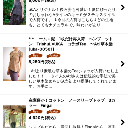
8,600
円
(税込)
ukAオリジナル！後ろ姿も可愛い！夏にぴったり
のおしゃれなAラインのキャミが３テキスタイル
で入荷です。 ↓今回の入荷はこちら↓どの生地
も、とてもナチュラルで、味わいがあり…
*＊ニーム＋泥 1枚だけ再入荷 ヘンプコット
ン TrishuL×UKA コラボTee 〜Ati 草木染
[
uka-00501
]
8,250
円
(税込)
Atiより素敵な草木染めTeeシャツが入荷いたしま
した！！ タイ人のAtiさんは伝統的な手法で美
しい草木染めをUKA当初より提供してくれていま
す。お手に…
在庫僅か！コットン ノースリーブトップ 3カ
ラー Fingal
4,620
円
(税込)
シンプルだから、着回し抜群！Fingalから、薄手