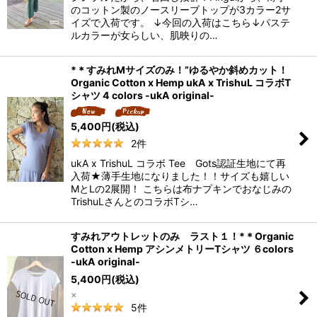
のコットン製のノースリーブトップが3カラー2サ
イズで入荷です。 ↓今回の入荷はこちら↓パステ
ルカラーが女らしい、肌映りの…
*＊すみれMサイズのみ！”ゆるやか斜めカット！
Organic Cotton x Hemp ukA x TrishuL コラボT
シャツ 4 colors -ukA original-
5,400
円
(税込)
2
件
ukA x TrishuL コラボ Tee Gots認証生地にて再
入荷★薄手生地になりました！！サイズも嬉しい
MとLの2展開！ こちらは布ナプキンでおなじみの
TrishuLさんとのコラボTシ…
すみれアウトレットのみ ラスト１！*＊Organic
Cotton x Hemp アシンメトリーTシャツ ６colors
-ukA original-
5,400
円
(税込)
×
5
件