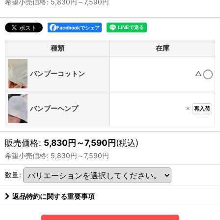
希望小売価格
:
5,830
円
～7,590
円
Facebookでシェア
種類
在庫
バンブーコットン
△
×
バンブーヘンプ
再入荷
販売価格
:
5,830
円
～7,590
円
(税込)
希望小売価格
:
5,830
円
～7,590
円
数量
:
返品特約に関する重要事項