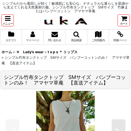
シンプルだから着回しが効く！敏感肌にも安心な、ナチュラルな暮らしを肌身か
ら支えてくれる天然素材の服。シンプル竹布タンクトップ SMサイズ 竹麻ま
たはバンブーコットン アマヤマ草庵
メニュー
カート
カテゴリ
マイページ
問い合わせ
商品検索
ご利用案内
関連ページ
ホーム
>
☆ Lady's wear
>
t o p s ＊ トップス
>
シンプル竹布タンクトップ SMサイズ バンブーコットンのみ！ アマヤマ草
庵 【直送アイテム】
シンプル竹布タンクトップ SMサイズ バンブーコッ
トンのみ！ アマヤマ草庵 【直送アイテム】