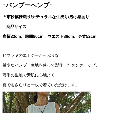
↑バンブーヘンプ↑
＊市松模様織り/ナチュラルな生成り/透け感あり
---商品サイズ---
肩幅33cm、胸囲86cm、ウエスト86cm、身丈52cm
ヒマラヤのエナジーたっぷりな
希少なバンブー生地を使って製作したタンクトップ。
薄手の生地で素肌に心地よく、
夏でもさらりと一枚で着ていただけます。