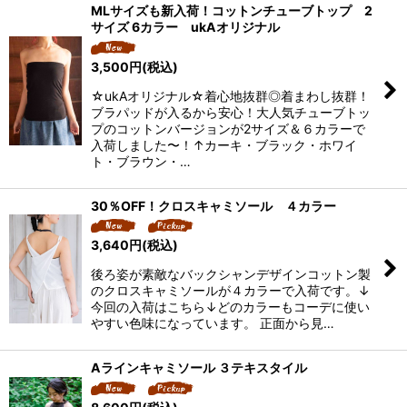
MLサイズも新入荷！コットンチューブトップ 2
サイズ 6カラー ukAオリジナル
3,500
円
(税込)
☆ukAオリジナル☆着心地抜群◎着まわし抜群！
ブラパッドが入るから安心！大人気チューブトッ
プのコットンバージョンが2サイズ＆６カラーで
入荷しました〜！↑カーキ・ブラック・ホワイ
ト・ブラウン・…
30％OFF！クロスキャミソール ４カラー
3,640
円
(税込)
後ろ姿が素敵なバックシャンデザインコットン製
のクロスキャミソールが４カラーで入荷です。↓
今回の入荷はこちら↓どのカラーもコーデに使い
やすい色味になっています。 正面から見…
Aラインキャミソール ３テキスタイル