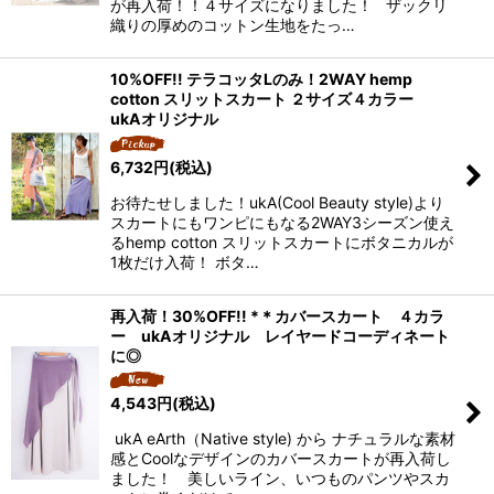
が再入荷！！４サイズになりました！ ザックリ
織りの厚めのコットン生地をたっ…
10%OFF!! テラコッタLのみ！2WAY hemp
cotton スリットスカート ２サイズ４カラー
ukAオリジナル
6,732
円
(税込)
お待たせしました！ukA(Cool Beauty style)より
スカートにもワンピにもなる2WAY3シーズン使え
るhemp cotton スリットスカートにボタニカルが
1枚だけ入荷！ ボタ…
再入荷！30%OFF!! *＊カバースカート ４カラ
ー ukAオリジナル レイヤードコーディネート
に◎
4,543
円
(税込)
ukA eArth（Native style) から ナチュラルな素材
感とCoolなデザインのカバースカートが再入荷し
ました！ 美しいライン、いつものパンツやスカ