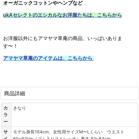
オーガニックコットンやヘンプなど
ukAセレクトのエシカルなお洋服たちは、こちらから
お洋服以外にもアマヤマ草庵の商品、いっぱいありま
す〜！
アマヤマ草庵のアイテムは、こちらから
商品詳細
カ
きなり
ラ
ー
サ
モデル身長164cm、女性用サイズM〜Lくらい ウエスト
イ
60~92cm（ゴム入りストレッチ）着丈 82~84cm