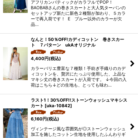
アフリカンバティックがカラフルでPOP！
BAOBABさんの巻きスカートと大人気ターバンの
セットアップ新たに新色２種類が加わり、５カラ
ーで再入荷です！ E ブルー以外のカラーが欠
品…
なんと！50％OFF!カディコットン 巻きスカー
ト ７パターン ukAオリジナル
4,400
円
(税込)
カラーバリエ豊富な７種類！手紡ぎ手織りのカデ
ィコットンを、贅沢にたっぷり使用した、上品な
マキシ丈の巻きスカートが入荷です。 ↓今回の入
荷はこちら↓どの生地も、とっても味わ…
ラスト1！30%OFF!!ストーンウォッシュマキシス
カート
[
uka-10842
]
6,160
円
(税込)
ヴィンテージ風な雰囲気が◎ストーンウォッシュ
加工を施したコットン生地を使用したふんわりギ