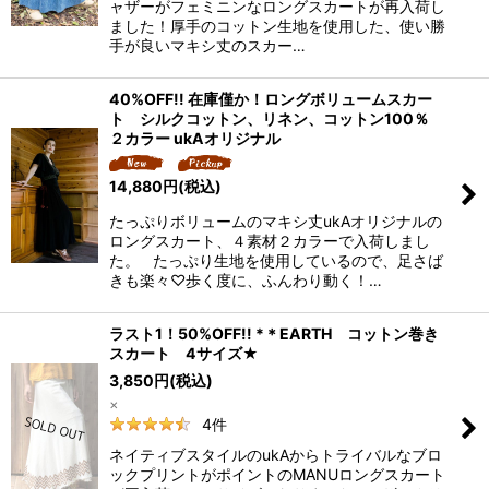
ャザーがフェミニンなロングスカートが再入荷し
ました！厚手のコットン生地を使用した、使い勝
手が良いマキシ丈のスカー…
40%OFF!! 在庫僅か！ロングボリュームスカー
ト シルクコットン、リネン、コットン100％
２カラー ukAオリジナル
14,880
円
(税込)
たっぷりボリュームのマキシ丈ukAオリジナルの
ロングスカート、４素材２カラーで入荷しまし
た。 たっぷり生地を使用しているので、足さば
きも楽々♡歩く度に、ふんわり動く！…
ラスト1！50%OFF!! *＊EARTH コットン巻き
スカート 4サイズ★
3,850
円
(税込)
×
4
件
ネイティブスタイルのukAからトライバルなブロ
ックプリントがポイントのMANUロングスカート