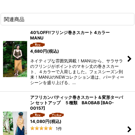
関連商品
40%OFF!!フリンジ巻きスカート 4カラー
MANU
4,680
円
(税込)
ネイティブな雰囲気満載！MANUから、サラサラ
のフリンジがポイントのマキシ丈の巻きスカー
ト、４カラーで入荷しました。フェスシーズン到
来！MANUのNEWコレクション達は、パーティー
シーンを盛り上げる、…
アフリカンバティック巻きスカート＆変形ターバ
ン セットアップ ５種類 BAOBAB
[
BAO-
00157
]
14,080
円
(税込)
1
件