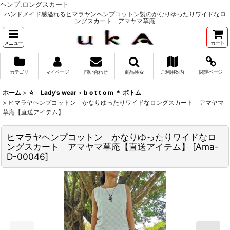
ヘンプ,ロングスカート
ハンドメイド感溢れるヒマラヤンヘンプコットン製のかなりゆったりワイドなロ
ングスカート アマヤマ草庵
メニュー
カート
カテゴリ
マイページ
問い合わせ
商品検索
ご利用案内
関連ページ
ホーム
>
☆ Lady's wear
>
b o t t o m ＊ ボトム
>
ヒマラヤヘンプコットン かなりゆったりワイドなロングスカート アマヤマ
草庵【直送アイテム】
ヒマラヤヘンプコットン かなりゆったりワイドなロ
ングスカート アマヤマ草庵【直送アイテム】
[
Ama-
D-00046
]