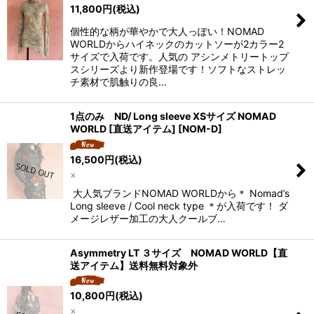
11,800
円
(税込)
個性的な柄が華やかで大人っぽい！NOMAD
WORLDからハイネックのカットソーが2カラー2
サイズで入荷です。人気の アシンメトリートップ
スシリーズより新作登場です！ソフトなストレッ
チ素材で肌触りの良…
1点のみ ND/ Long sleeve XSサイズ NOMAD
WORLD [直送アイテム]
[
NOM-D
]
16,500
円
(税込)
×
大人気ブランドNOMAD WORLDから＊ Nomad’s
Long sleeve / Cool neck type ＊が入荷です！ ダ
メージレザー加工の大人クールブ…
Asymmetry LT ３サイズ NOMAD WORLD【直
送アイテム】送料無料対象外
10,800
円
(税込)
×