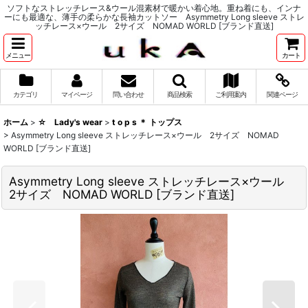
ソフトなストレッチレース&ウール混素材で暖かい着心地。重ね着にも、インナ
ーにも最適な、薄手の柔らかな長袖カットソー Asymmetry Long sleeve ストレ
ッチレース×ウール 2サイズ NOMAD WORLD [ブランド直送]
メニュー
カート
カテゴリ
マイページ
問い合わせ
商品検索
ご利用案内
関連ページ
ホーム
>
☆ Lady's wear
>
t o p s ＊ トップス
>
Asymmetry Long sleeve ストレッチレース×ウール 2サイズ NOMAD
WORLD [ブランド直送]
Asymmetry Long sleeve ストレッチレース×ウール
2サイズ NOMAD WORLD [ブランド直送]