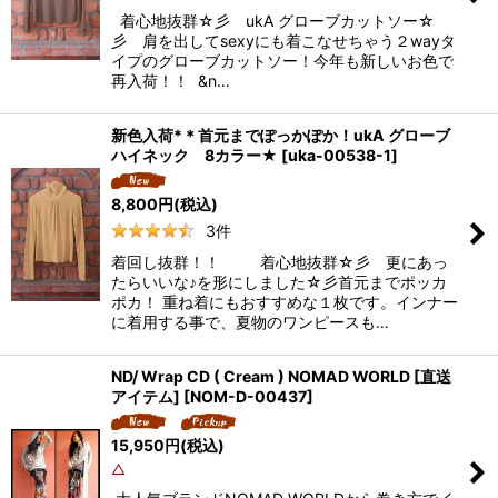
着心地抜群☆彡 ukA グローブカットソー☆
彡 肩を出してsexyにも着こなせちゃう２wayタ
イプのグローブカットソー！今年も新しいお色で
再入荷！！ &n…
新色入荷*＊首元までぽっかぽか！ukA グローブ
ハイネック 8カラー★
[
uka-00538-1
]
8,800
円
(税込)
3
件
着回し抜群！！ 着心地抜群☆彡 更にあっ
たらいいな♪を形にしました☆彡首元までポッカ
ポカ！ 重ね着にもおすすめな１枚です。インナー
に着用する事で、夏物のワンピースも…
ND/ Wrap CD ( Cream ) NOMAD WORLD [直送
アイテム]
[
NOM-D-00437
]
15,950
円
(税込)
△