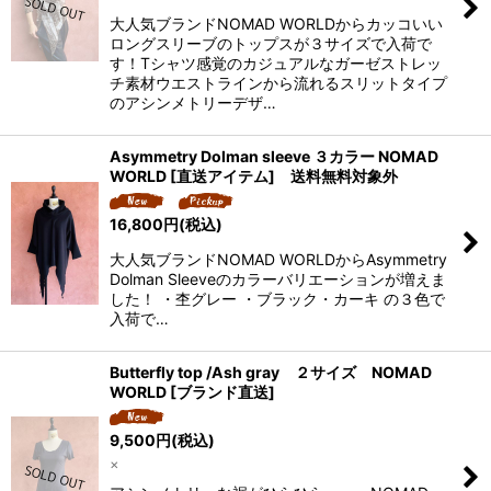
大人気ブランドNOMAD WORLDからカッコいい
ロングスリーブのトップスが３サイズで入荷で
す！Tシャツ感覚のカジュアルなガーゼストレッ
チ素材ウエストラインから流れるスリットタイプ
のアシンメトリーデザ…
Asymmetry Dolman sleeve ３カラー NOMAD
WORLD [直送アイテム] 送料無料対象外
16,800
円
(税込)
大人気ブランドNOMAD WORLDからAsymmetry
Dolman Sleeveのカラーバリエーションが増えま
した！ ・杢グレー ・ブラック・カーキ の３色で
入荷で…
Butterfly top /Ash gray ２サイズ NOMAD
WORLD [ブランド直送]
9,500
円
(税込)
×