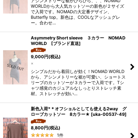
アシンメトリーな裾がひらひら、、、NOMAD
WORLDから大人気カットソーの新色が２サイズ
で入荷です。NOMADの大定番デザイン、
Butterfly top。新色は、COOLなアッシュグレ
ー。合わせ…
Asymmetry Short sleeve ３カラー NOMAD
WORLD [ブランド直送]
9,000
円
(税込)
×
シンプルだから着回しが効く！NOMAD WORLD
から、アシンメトリーな裾が可愛い、ショートス
リーブのカットソーが３カラーで入荷です。Tシ
ャツ感覚のカジュアルなしっとりストレッチ素
材。ストレッチが効い…
新色入荷*＊オフショルとしても使える2way グ
ローブカットソー 8カラー★
[
uka-00537-49
]
8,800
円
(税込)
1
件