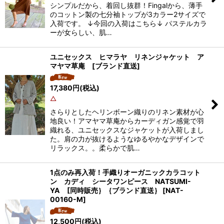
シンプルだから、着回し抜群！Fingalから、薄手
のコットン製の七分袖トップが3カラー2サイズで
入荷です。 ↓今回の入荷はこちら↓ パステルカラ
ーが女らしい、肌…
ユニセックス ヒマラヤ リネンジャケット ア
マヤマ草庵 [ブランド直送]
17,380
円
(税込)
△
さらりとしたヘリンボーン織りのリネン素材が心
地良い！アマヤマ草庵からカーディガン感覚で羽
織れる、ユニセックスなジャケットが入荷しまし
た。肩の力が抜けるようなゆるやかなデザインで
リラックス。。柔らかで肌…
1点のみ再入荷！手織りオーガニックカラコット
ン カディ シータワンピース NATSUMI-
YA [同時販売｝｛ブランド直送｝
[
NAT-
00160-M
]
12,500
円
(税込)