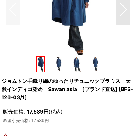
ジョムトン手織り綿のゆったりチュニックブラウス 天
然インディゴ染め Sawan asia [ブランド直送]
[
BFS-
126-03/1
]
販売価格
:
17,589
円
(税込)
希望小売価格
:
17,589
円
△