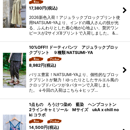
17,380
円
(税込)
2026新色入荷！アジュラックブロックプリント使
用NATSUMI-YAより、インドの職人さんの技が光
る、ふんわりとした着心地が心地よい、贅沢ワン
ピースが2サイズ8プリントで入荷しました。 &…
10%OFF!! ドーティパンツ アジュラックブロッ
クプリント ９種類 NATSUMI-YA
8,982
円
(税込)
バリエ豊富！NATSUMI-YAより、個性的なブロッ
クプリントが魅力！ゆったりとしたサルエル風の
クロップドパンツが９パターンで入荷しまし
た。 ↓今回の入荷はこちら↓ヒップ…
1点もの ろうけつ染め 藍染 ヘンプコットン
2ラインキャミソール Mサイズ ukA x chill no
ki コラボ
14,500
円
(税込)