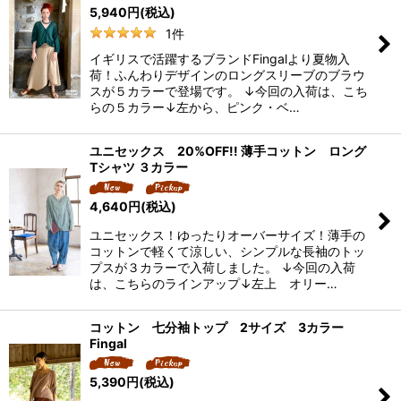
5,940
円
(税込)
1
件
イギリスで活躍するブランドFingalより夏物入
荷！ふんわりデザインのロングスリーブのブラウ
スが５カラーで登場です。 ↓今回の入荷は、こち
らの５カラー↓左から、ピンク・ベ…
ユニセックス 20%OFF!! 薄手コットン ロング
Tシャツ ３カラー
4,640
円
(税込)
ユニセックス！ゆったりオーバーサイズ！薄手の
コットンで軽くて涼しい、シンプルな長袖のトッ
プスが３カラーで入荷しました。 ↓今回の入荷
は、こちらのラインアップ↓左上 オリー…
コットン 七分袖トップ 2サイズ 3カラー
Fingal
5,390
円
(税込)