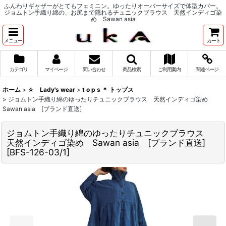
ふんわりギャザーがとてもフェミニン。ゆったりオーバーサイズで体型カバー。
ジョムトン手織り綿の、お尻まで隠れるチュニックブラウス 天然インディゴ染
め Sawan asia
メニュー
カート
カテゴリ
マイページ
問い合わせ
商品検索
ご利用案内
関連ページ
ホーム
>
☆ Lady's wear
>
t o p s ＊ トップス
>
ジョムトン手織り綿のゆったりチュニックブラウス 天然インディゴ染め
Sawan asia [ブランド直送]
ジョムトン手織り綿のゆったりチュニックブラウス
天然インディゴ染め Sawan asia [ブランド直送]
[
BFS-126-03/1
]