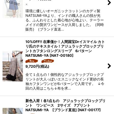
×
環境に優しいオーガニックコットンのカディ製
NATSUMI-YAより、インドの職人さんの技が光
る、ふんわりとした着心地が心地よい、テーラー
メイドの贅沢ワンピースが入荷しました。｛同時
販売｝｛ブランド直送…
10%OFF!! 在庫僅か！人間国宝Drイスマイル カト
リ氏のテキスタイル！アジュラックブロックプリ
ントカフタンロングスリーブ 6パターン
NATSUMI-YA
[
NAT-00180
]
9,720
円
(税込)
全て１点もの！個性的なアジュラックブロックプ
リントが大人っぽいエスニックなインド更紗の長
袖カフタンワンピが6パターンで入荷です。 ↓今
回の入荷はこちら↓布を求…
新色入荷！各1点もの アジュラックブロックプリ
ント ワンピース 2サイズ 7プリント
NATSUMI-YA [ブランド直送]
[
NAT-00177
]