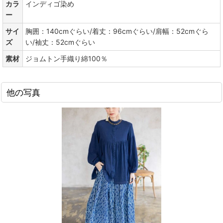
カラ
インディゴ染め
ー
サイ
胸囲：140cmぐらい/着丈：96cmぐらい/肩幅：52cmぐら
ズ
い/袖丈：52cmぐらい
素材
ジョムトン手織り綿100％
他の写真