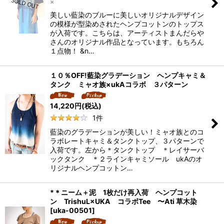
×
美しい藍染のブルーに美しいオリジナルデザイン
の模様が型染めされたヘンプコットンのトップス
が入荷です。こちらは、アーティストまんだらや
さんのオリジナル作品となっています。もちろん
１点物！ &n…
１０％OFF!藍染グラデーション ヘンプキャミ＆
タンク ミャオ族×ukAコラボ ３パターン
14,220
円
(税込)
1
件
藍染のグラデーションが美しい！ミャオ族とのコ
ラボレートキャミ＆タンクトップ、３パターンで
入荷です。左から＊タンクトップ ＊レイサーバ
ックタンク ＊２ラインキャミソール ukAのオ
リジナルヘンプコットン…
*＊ニーム＋泥 1枚だけ再入荷 ヘンプコット
ン TrishuL×UKA コラボTee 〜Ati 草木染
[
uka-00501
]