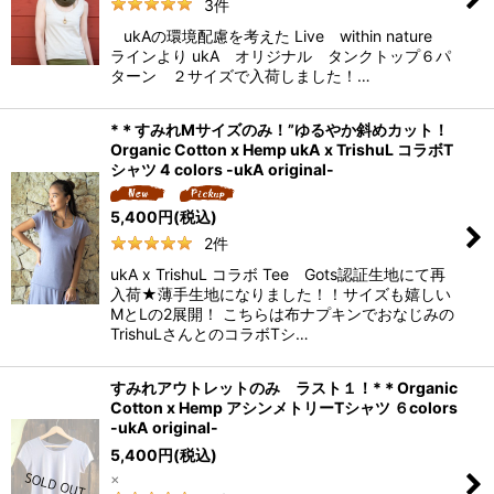
3
件
ukAの環境配慮を考えた Live within nature
ラインより ukA オリジナル タンクトップ６パ
ターン ２サイズで入荷しました！…
*＊すみれMサイズのみ！”ゆるやか斜めカット！
Organic Cotton x Hemp ukA x TrishuL コラボT
シャツ 4 colors -ukA original-
5,400
円
(税込)
2
件
ukA x TrishuL コラボ Tee Gots認証生地にて再
入荷★薄手生地になりました！！サイズも嬉しい
MとLの2展開！ こちらは布ナプキンでおなじみの
TrishuLさんとのコラボTシ…
すみれアウトレットのみ ラスト１！*＊Organic
Cotton x Hemp アシンメトリーTシャツ ６colors
-ukA original-
5,400
円
(税込)
×