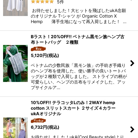
5
件
お待たせしました！大ヒットを飛ばしたukA念願
のオリジナル T-シャツ が Organic Cotton X
Hemp 薄手生地になって再入荷しました！ …
Bラスト！20%OFF!! ベトナム黒モン族ヘンプ古
布トートバッグ ２種類
5,120
円
(税込)
ベトナムの少数民族「黒モン族」の手紡ぎ手織り
のヘンプ布を使用した、使い勝手の良いトートバ
ッグが２種類で入荷しました。 ストライプの柄が
可愛らしい、ヘンプの古布をリメイクした、アッ
プサイクルア…
10%OFF!! テラコッタLのみ！2WAY hemp
cotton スリットスカート ２サイズ４カラー
ukAオリジナル
6,732
円
(税込)
お待たせしました！ukA(Cool Beauty style)より