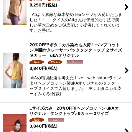
8,250
円
(税込)
Atiより素敵な草木染めTeeシャツが入荷いたしま
した！！ タイ人のAtiさんは伝統的な手法で美
しい草木染めをUKA当初より提供してくれていま
す。お手に…
20%OFF!!ボタニカル染めも入荷！ヘンプコット
ン 刺繍付きレーサーバックタンクトップ ２サイズ
９カラー ukAオリジナル
3,840
円
(税込)
ukAの環境配慮を考えた Live with natureライン
よりヘンプコットン製ukAオリジナルのタンクト
ップ２サイズで入荷しました。 左：ボタニカル染
ーすみくろ(竹炭) …
Lサイズのみ 20%OFF!!ヘンプコットン ukAオ
リジナル タンクトップ♪ 6カラー 2サイズ
3,840
円
(税込)