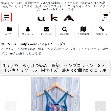
藍染をベースに、正面にカラフルなお花畑がろうけつ染めで染め抜かれた逸品。1
点もの ろうけつ染め 藍染 ヘンプコットン 2ラインキャミソール Mサイ
ズ ukA x chill no ki コラボ
メニュー
カート
カテゴリ
マイページ
問い合わせ
商品検索
ご利用案内
関連ページ
ホーム
>
☆ Lady's wear
>
t o p s ＊ トップス
>
1点もの ろうけつ染め 藍染 ヘンプコットン 2ラインキャミソール Mサ
イズ ukA x chill no ki コラボ
1点もの ろうけつ染め 藍染 ヘンプコットン 2ラ
インキャミソール Mサイズ ukA x chill no ki コラボ