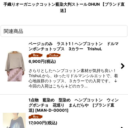
手織りオーガニックコットン藍染大判ストール DHUN 【ブランド直
送】
関連商品
ベージュのみ ラスト1！ヘンプコットン ドルマ
ンポンチョトップス 3カラー TrishuL
6,900
円
(税込)
さらりとしたヘンプコットン素材が気持ち良い！
TrishuLから、ゆったりドルマンシルエットで、着
心地抜群のトップス、３カラーでの入荷です。 ↓
今回の入荷はこちら↓どのカラ…
1点物 藍染め 型染め ヘンプコットン ウィン
グポンチョ 花巡り まんだらや [ブランド直
送]
[
MAN-D-00001
]
17,000
円
(税込)