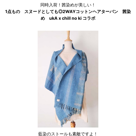
同時入荷！茜染めが美しい！
1点もの スヌードとしても◎2WAYコットンヘアターバン 茜染
め ukA x chill no ki コラボ
藍染のストールも素敵ですよ！