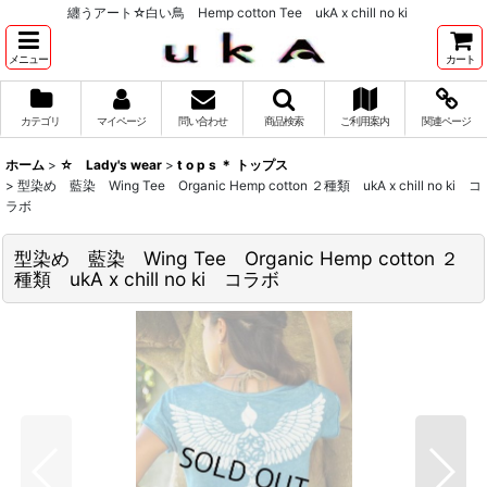
纏うアート☆白い鳥 Hemp cotton Tee ukA x chill no ki
メニュー
カート
カテゴリ
マイページ
問い合わせ
商品検索
ご利用案内
関連ページ
ホーム
>
☆ Lady's wear
>
t o p s ＊ トップス
>
型染め 藍染 Wing Tee Organic Hemp cotton ２種類 ukA x chill no ki コ
ラボ
型染め 藍染 Wing Tee Organic Hemp cotton ２
種類 ukA x chill no ki コラボ