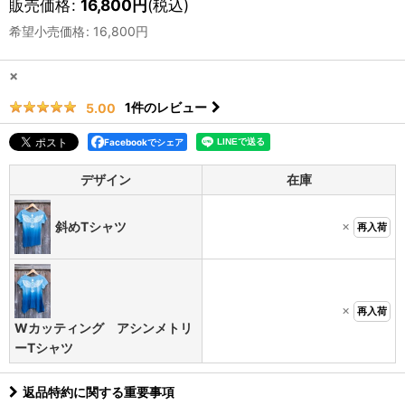
販売価格
:
16,800
円
(税込)
希望小売価格
:
16,800
円
×
1
件のレビュー
5.00
Facebookでシェア
デザイン
在庫
×
斜めTシャツ
再入荷
×
再入荷
Wカッティング アシンメトリ
ーTシャツ
返品特約に関する重要事項