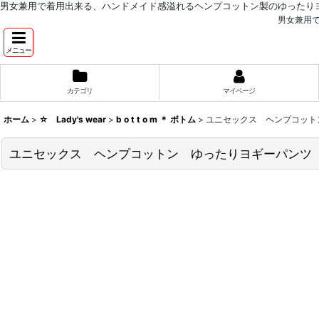
男女兼用で着用出来る、ハンドメイド感溢れるヘンプコットン製のゆったり
男女兼用
メニュー
カテゴリ
マイページ
ホーム
>
☆ Lady's wear
>
b o t t o m ＊ ボトム
>
ユニセックス ヘンプコット
ユニセックス ヘンプコットン ゆったりヨギーパンツ