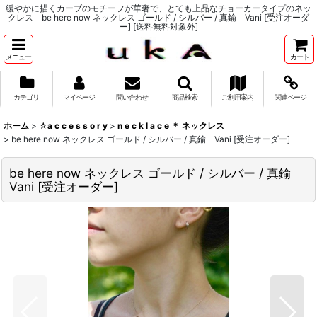
緩やかに描くカーブのモチーフが華奢で、とても上品なチョーカータイプのネッ
クレス be here now ネックレス ゴールド / シルバー / 真鍮 Vani [受注オーダ
ー] [送料無料対象外]
メニュー
カート
カテゴリ
マイページ
問い合わせ
商品検索
ご利用案内
関連ページ
ホーム
>
☆a c c e s s o r y
>
n e c k l a c e ＊ ネックレス
>
be here now ネックレス ゴールド / シルバー / 真鍮 Vani [受注オーダー]
be here now ネックレス ゴールド / シルバー / 真鍮
Vani [受注オーダー]