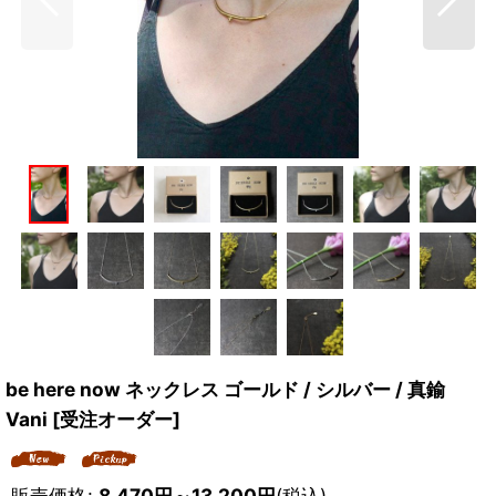
be here now ネックレス ゴールド / シルバー / 真鍮
Vani [受注オーダー]
販売価格
:
8,470
円
～13,200
円
(税込)