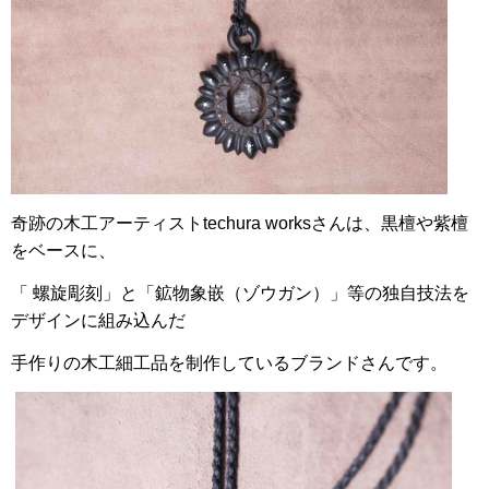
奇跡の木工アーティスト
techura works
さんは、
黒檀や紫檀
をベースに、
「
螺旋彫刻」と「鉱物象嵌（ゾウガン）」等の独自技法を
デザインに組み込んだ
手作りの木工細工品を制作しているブランドさんです。