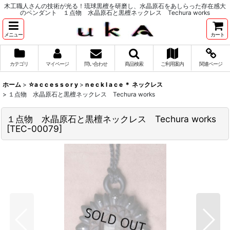
木工職人さんの技術が光る！琉球黒檀を研磨し、水晶原石をあしらった存在感大
のペンダント １点物 水晶原石と黒檀ネックレス Techura works
メニュー
カート
カテゴリ
マイページ
問い合わせ
商品検索
ご利用案内
関連ページ
ホーム
>
☆a c c e s s o r y
>
n e c k l a c e ＊ ネックレス
>
１点物 水晶原石と黒檀ネックレス Techura works
１点物 水晶原石と黒檀ネックレス Techura works
[
TEC-00079
]