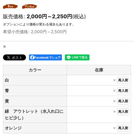
販売価格
:
2,000
円
～2,250
円
(税込)
オプションにより価格が変わる場合もあります。
希望小売価格
:
2,000
円
～2,500
円
×
Facebookでシェア
カラー
在庫
×
白
再入荷
×
青
再入荷
×
黄
再入荷
緑 アウトレット（水入れ口に
×
再入荷
ヒビ少し）
×
オレンジ
再入荷