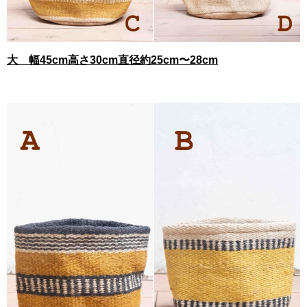
大 幅45cm高さ30cm直径約25cm〜28cm