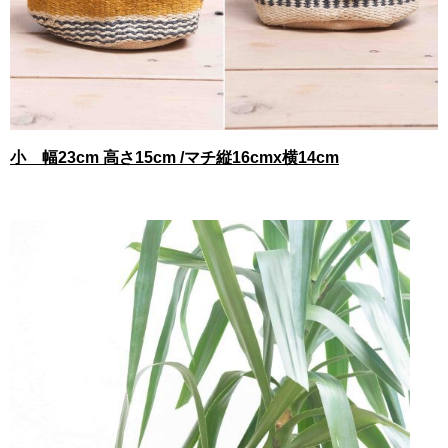
小 幅23cm 高さ15cm /マチ縦16cmx横14cm