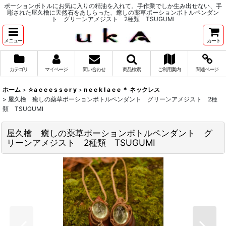
ポーションボトルにお気に入りの精油を入れて。手作業でしか生み出せない、手
彫された屋久檜に天然石をあしらった、癒しの薬草ポーションボトルペンダン
ト グリーンアメジスト 2種類 TSUGUMI
メニュー
カート
カテゴリ
マイページ
問い合わせ
商品検索
ご利用案内
関連ページ
ホーム
>
☆a c c e s s o r y
>
n e c k l a c e ＊ ネックレス
>
屋久檜 癒しの薬草ポーションボトルペンダント グリーンアメジスト 2種
類 TSUGUMI
屋久檜 癒しの薬草ポーションボトルペンダント グ
リーンアメジスト 2種類 TSUGUMI