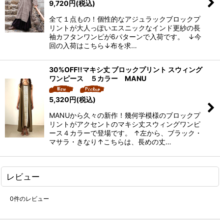
9,720
円
(税込)
全て１点もの！個性的なアジュラックブロックプ
リントが大人っぽいエスニックなインド更紗の長
袖カフタンワンピが6パターンで入荷です。 ↓今
回の入荷はこちら↓布を求…
30%OFF!!マキシ丈 ブロックプリント スウィング
ワンピース ５カラー MANU
5,320
円
(税込)
MANUから久々の新作！幾何学模様のブロックプ
リントがアクセントのマキシ丈スウィングワンピ
ース４カラーで登場です。 ↑左から、ブラック・
マサラ・きなり↑こちらは、長めの丈…
レビュー
0
件のレビュー