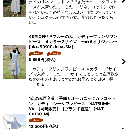
タイのリネンコットンでできたチュニックワンピ
ースが入荷いたしました！ リネンコットンで作
られているため軽くてふんわり♪1枚は持っていた
いカシュクールのマキシ丈。季節も春〜秋くら
い…
40％OFF*＊ブルーのみ！カディーフリンジワン
ピース ４カラー 2サイズ 〜ukAオリジナル〜
[
uka-50910-blue-SM
]
9,856
円
(税込)
カディーフリンジワンピース ４カラー、2サイ
ズで入荷しました！！ サイズによっては在庫数少
なめのものもありますのでお早めに♡UKA一押
し！&nb…
1点のみ再入荷！手織りオーガニックカラコット
ン カディ シータワンピース NATSUMI-
YA [同時販売｝｛ブランド直送｝
[
NAT-
00160-M
]
12,500
円
(税込)