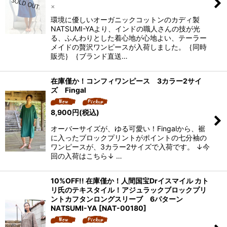
×
環境に優しいオーガニックコットンのカディ製
NATSUMI-YAより、インドの職人さんの技が光
る、ふんわりとした着心地が心地よい、テーラー
メイドの贅沢ワンピースが入荷しました。｛同時
販売｝｛ブランド直送…
在庫僅か！コンフィワンピース 3カラー2サイ
ズ Fingal
8,900
円
(税込)
オーバーサイズが、ゆる可愛い！Fingalから、裾
に入ったブロックプリントがポイントの七分袖の
ワンピースが、3カラー2サイズで入荷です。 ↓今
回の入荷はこちら↓ …
10%OFF!! 在庫僅か！人間国宝Drイスマイル カト
リ氏のテキスタイル！アジュラックブロックプリ
ントカフタンロングスリーブ 6パターン
NATSUMI-YA
[
NAT-00180
]