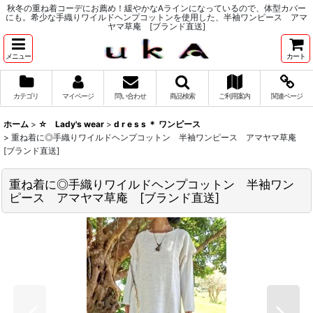
秋冬の重ね着コーデにお薦め！緩やかなAラインになっているので、体型カバー
にも。希少な手織りワイルドヘンプコットンを使用した、半袖ワンピース アマ
ヤマ草庵 [ブランド直送]
メニュー
カート
カテゴリ
マイページ
問い合わせ
商品検索
ご利用案内
関連ページ
ホーム
>
☆ Lady's wear
>
d r e s s ＊ ワンピース
>
重ね着に◎手織りワイルドヘンプコットン 半袖ワンピース アマヤマ草庵
[ブランド直送]
重ね着に◎手織りワイルドヘンプコットン 半袖ワン
ピース アマヤマ草庵 [ブランド直送]