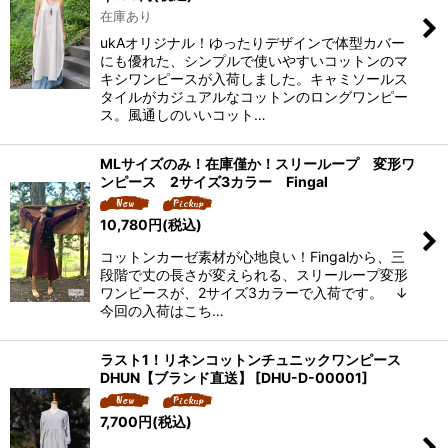
在庫あり
ukAオリジナル！ゆったりデザインで体型カバー
にも優れた、シンプルで使いやすいコットンのマ
キシワンピースが入荷しました。キャミソールス
タイルがカジュアルなコットンのロングワンピー
ス。風通しのいいコット…
MLサイズのみ！在庫僅か！スリーループ 変形ワ
ンピース 2サイズ3カラー Fingal
10,780
円
(税込)
コットンカーゼ素材が心地良い！Fingalから、三
段階で丈の長さが変えられる、スリーループ変形
ワンピースが、2サイズ3カラーで入荷です。 ↓
今回の入荷はこち…
ラスト1！リネンコットンチュニックワンピース
DHUN【ブランド直送】
[
DHU-D-00001
]
7,700
円
(税込)