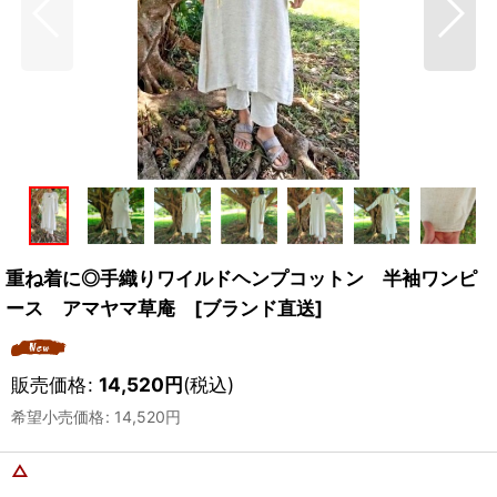
重ね着に◎手織りワイルドヘンプコットン 半袖ワンピ
ース アマヤマ草庵 [ブランド直送]
販売価格
:
14,520
円
(税込)
希望小売価格
:
14,520
円
△