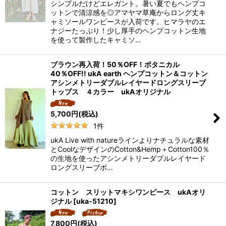
シンプルだけどエレガント。暑い夏でもヘンプコ
ットンで清涼感を◎アマヤマ草庵からロング丈キ
ャミソールワンピースが入荷です。ヒマラヤのエ
ナジーたっぷり！少し厚手のヘンプコットン生地
を使って製作したキャミソ…
ブラウン再入荷！50％OFF！ボタニカル
40％OFF!! ukA earth ヘンプコットン＆コットン
アシンメトリーダブルレイヤードロングスリーブ
トップス ４カラー ukAオリジナル
5,700
円
(税込)
1
件
ukA Live with natureラインよりナチュラルな素材
とCoolなデザインのCotton&Hemp＋Cotton100％
の生地を使ったアシンメトリーダブルレイヤード
ロングスリーブボ…
コットン スリットマキシワンピース ukAオリ
ジナル
[
uka-51210
]
7,800
円
(税込)