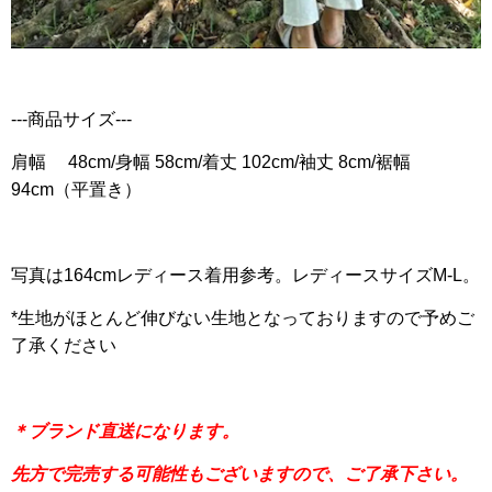
---商品サイズ---
肩幅 48cm/身幅 58cm/着丈 102cm/袖丈 8cm/裾幅
94cm（平置き）
写真は164cmレディース着用参考。レディースサイズM-L。
*生地がほとんど伸びない生地となっておりますので予めご
了承ください
＊ブランド直送になります。
先方で完売する可能性もございますので、ご了承下さい。