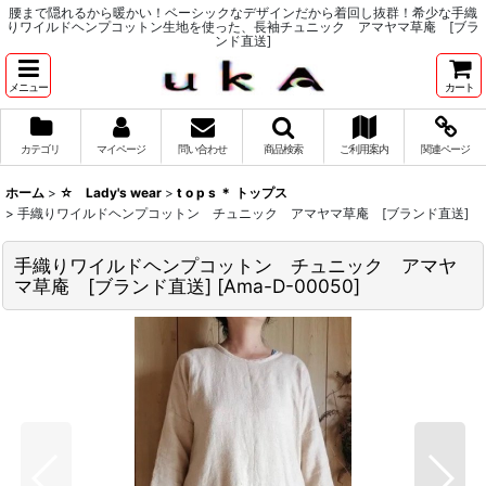
腰まで隠れるから暖かい！ベーシックなデザインだから着回し抜群！希少な手織
りワイルドヘンプコットン生地を使った、長袖チュニック アマヤマ草庵 [ブラ
ンド直送]
メニュー
カート
カテゴリ
マイページ
問い合わせ
商品検索
ご利用案内
関連ページ
ホーム
>
☆ Lady's wear
>
t o p s ＊ トップス
>
手織りワイルドヘンプコットン チュニック アマヤマ草庵 [ブランド直送]
手織りワイルドヘンプコットン チュニック アマヤ
マ草庵 [ブランド直送]
[
Ama-D-00050
]