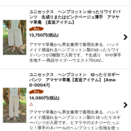
ユニセックス ヘンプコットン ゆったりワイドパ
ンツ 生成りまたはピンクベージュ薄手 アマヤ
マ草庵 [直送アイテム】
13,750
円
(税込)
アマヤマ草庵から男女兼用で着用出来る、ハンド
メイド感溢れるヘンプコットン製のゆったりワイ
ドパンツが2種類で入荷です。↑生成り やや厚手
生地↑---商品サイズ---ウエスト70cm/…
ユニセックス ヘンプコットン ゆったりヨギー
パンツ アマヤマ草庵【直送アイテム】
[
Ama-
D-00047
]
14,080
円
(税込)
△
アマヤマ草庵から男女兼用で着用出来る、ハンド
メイド感溢れるヘンプコットン製の ゆったりヨギ
ーパンツが入荷です。ヒマラヤのエナジーたっぷ
り！厚手のネパールのヘンプコットン生地を使っ