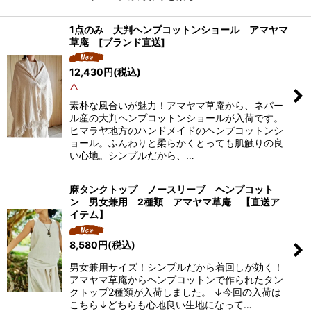
1点のみ 大判ヘンプコットンショール アマヤマ
草庵 [ブランド直送]
12,430
円
(税込)
△
素朴な風合いが魅力！アマヤマ草庵から、ネパー
ル産の大判ヘンプコットンショールが入荷です。
ヒマラヤ地方のハンドメイドのヘンプコットンシ
ョール。ふんわりと柔らかくとっても肌触りの良
い心地。シンプルだから、…
麻タンクトップ ノースリーブ ヘンプコット
ン 男女兼用 2種類 アマヤマ草庵 【直送ア
イテム】
8,580
円
(税込)
男女兼用サイズ！シンプルだから着回しが効く！
アマヤマ草庵からヘンプコットンで作られたタン
クトップ2種類が入荷しました。 ↓今回の入荷は
こちら↓どちらも心地良い生地になって…