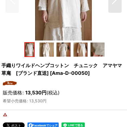
手織りワイルドヘンプコットン チュニック アマヤマ
草庵 [ブランド直送]
[
Ama-D-00050
]
販売価格
:
13,530
円
(税込)
希望小売価格
:
13,530
円
△
Facebookでシェア