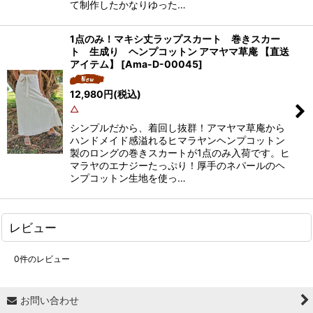
て制作したかなりゆった…
1点のみ！マキシ丈ラップスカート 巻きスカー
ト 生成り ヘンプコットン アマヤマ草庵 【直送
アイテム】
[
Ama-D-00045
]
12,980
円
(税込)
△
シンプルだから、着回し抜群！アマヤマ草庵から
ハンドメイド感溢れるヒマラヤンヘンプコットン
製のロングの巻きスカートが1点のみ入荷です。ヒ
マラヤのエナジーたっぷり！厚手のネパールのヘ
ンプコットン生地を使っ…
レビュー
0
件のレビュー
お問い合わせ