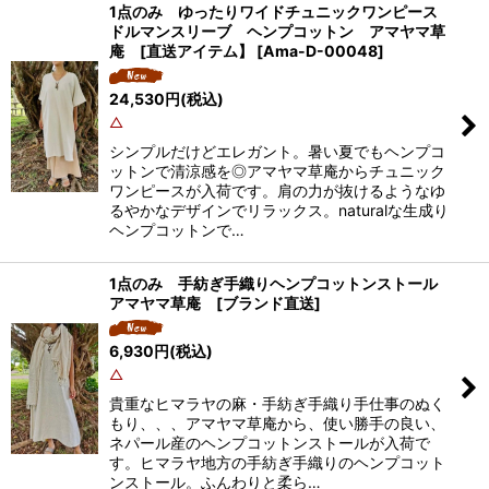
1点のみ ゆったりワイドチュニックワンピース
ドルマンスリーブ ヘンプコットン アマヤマ草
庵 [直送アイテム】
[
Ama-D-00048
]
24,530
円
(税込)
△
シンプルだけどエレガント。暑い夏でもヘンプコ
ットンで清涼感を◎アマヤマ草庵からチュニック
ワンピースが入荷です。肩の力が抜けるようなゆ
るやかなデザインでリラックス。naturalな生成り
ヘンプコットンで…
1点のみ 手紡ぎ手織りヘンプコットンストール
アマヤマ草庵 [ブランド直送]
6,930
円
(税込)
△
貴重なヒマラヤの麻・手紡ぎ手織り手仕事のぬく
もり、、、アマヤマ草庵から、使い勝手の良い、
ネパール産のヘンプコットンストールが入荷で
す。ヒマラヤ地方の手紡ぎ手織りのヘンプコット
ンストール。ふんわりと柔ら…