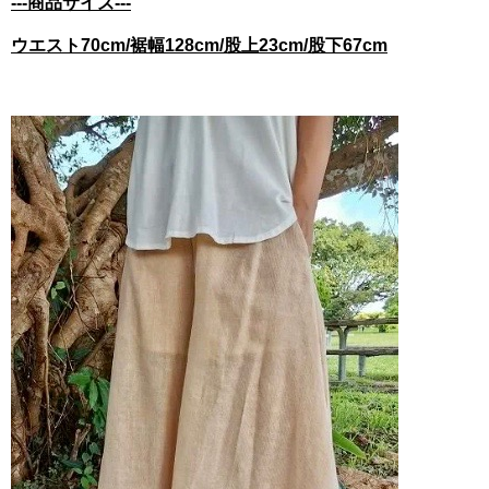
---商品サイズ---
ウエスト70cm/裾幅128cm/股上23cm/股下67cm