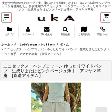
丈はやや短めのクロップド丈。柔らかくて肌触りがよい、ネパール産のヘンプコ
ットンを使用した、男女兼用のユニセックス ヘンプコットン ゆったりワイドパ
ンツ 生成りまたはピンクベージュ薄手 アマヤマ草庵
メニュー
カート
カテゴリ
マイページ
問い合わせ
商品検索
ご利用案内
関連ページ
ホーム
>
☆ Lady's wear
>
b o t t o m ＊ ボトム
>
ユニセックス ヘンプコットン ゆったりワイドパンツ 生成りまたはピンクベ
ージュ薄手 アマヤマ草庵 [直送アイテム】
ユニセックス ヘンプコットン ゆったりワイドパン
ツ 生成りまたはピンクベージュ薄手 アマヤマ草
庵 [直送アイテム】