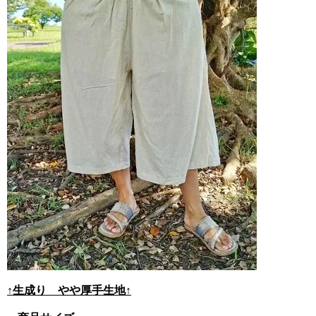
↑生成り やや厚手生地↑