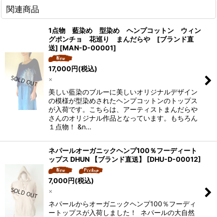
関連商品
1点物 藍染め 型染め ヘンプコットン ウィン
グポンチョ 花巡り まんだらや [ブランド直
送]
[
MAN-D-00001
]
17,000
円
(税込)
×
美しい藍染のブルーに美しいオリジナルデザイン
の模様が型染めされたヘンプコットンのトップス
が入荷です。こちらは、アーティストまんだらや
さんのオリジナル作品となっています。もちろん
１点物！ &n…
ネパールオーガニックヘンプ100％フーディート
ップス DHUN 【ブランド直送】
[
DHU-D-00012
]
7,000
円
(税込)
×
ネパールからオーガニックヘンプ100％フーディ
ートップスが入荷しました！ ネパールの大自然