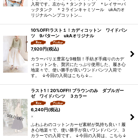
入荷です。左から＊タンクトップ ＊レイサーバ
ックタンク ＊２ラインキャミソール ukAのオ
リジナルヘンプコットン…
10%OFF!ラスト１！カディコットン ワイドパン
ツ 9パターン ukAオリジナル
7,920
円
(税込)
カラーバリエ豊富な9種類！手紡ぎ手織りのカデ
ィコットンを、贅沢にたっぷり使用した、履き心
地楽々で、使い勝手が良いワンドパンツ入荷で
す。 ↓今回の入荷はこちら↓…
ラスト1！20%OFF!! ブラウンのみ ダブルガー
ゼ ワイドパンツ ３カラー
6,240
円
(税込)
×
ふわふわのコットンカーゼ素材が気持ち良い！履
き心地楽々で、使い勝手が良いワンドパンツ、３
カラーでの入荷です。 ↓今回の入荷は、こちら↓