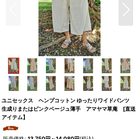
ユニセックス ヘンプコットン ゆったりワイドパンツ
生成りまたはピンクベージュ薄手 アマヤマ草庵 [直送
アイテム】
販売価格
:
13,750
円
～14,080
円
(税込)