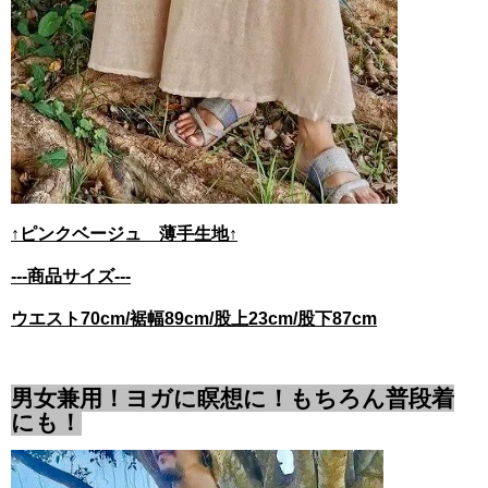
↑ピンクベージュ 薄手生地↑
---商品サイズ---
ウエスト70cm/裾幅89cm/股上23cm/股下87cm
男女兼用！ヨガに瞑想に！もちろん普段着
にも！