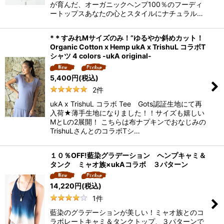
が育んだ、オーガニックヘンプ100％のフーディ
ートップスあなたの心とスタイルにナチュラル…
*＊すみれMサイズのみ！”ゆるやか斜めカット！
Organic Cotton x Hemp ukA x TrishuL コラボT
シャツ 4 colors -ukA original-
5,400
円
(税込)
2
件
ukA x TrishuL コラボ Tee Gots認証生地にて再
入荷★薄手生地になりました！！サイズも嬉しい
MとLの2展開！ こちらは布ナプキンでおなじみの
TrishuLさんとのコラボTシ…
１０％OFF!藍染グラデーション ヘンプキャミ＆
タンク ミャオ族×ukAコラボ ３パターン
14,220
円
(税込)
1
件
藍染のグラデーションが美しい！ミャオ族とのコ
ラボレートキャミ＆タンクトップ、３パターンで