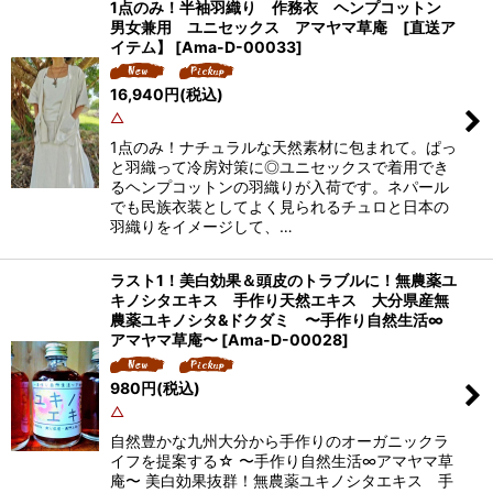
1点のみ！半袖羽織り 作務衣 ヘンプコットン
男女兼用 ユニセックス アマヤマ草庵 [直送ア
イテム】
[
Ama-D-00033
]
16,940
円
(税込)
△
1点のみ！ナチュラルな天然素材に包まれて。ぱっ
と羽織って冷房対策に◎ユニセックスで着用でき
るヘンプコットンの羽織りが入荷です。ネパール
でも民族衣装としてよく見られるチュロと日本の
羽織りをイメージして、…
ラスト1！美白効果＆頭皮のトラブルに！無農薬ユ
キノシタエキス 手作り天然エキス 大分県産無
農薬ユキノシタ&ドクダミ 〜手作り自然生活∞
アマヤマ草庵〜
[
Ama-D-00028
]
980
円
(税込)
△
自然豊かな九州大分から手作りのオーガニックラ
イフを提案する☆ 〜手作り自然生活∞アマヤマ草
庵〜 美白効果抜群！無農薬ユキノシタエキス 手