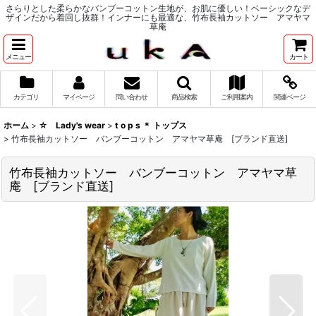
さらりとした柔らかなバンブーコットン生地が、お肌に優しい！ベーシックなデ
ザインだから着回し抜群！インナーにも最適な、竹布長袖カットソー アマヤマ
草庵
メニュー
カート
カテゴリ
マイページ
問い合わせ
商品検索
ご利用案内
関連ページ
ホーム
>
☆ Lady's wear
>
t o p s ＊ トップス
>
竹布長袖カットソー バンブーコットン アマヤマ草庵 [ブランド直送]
竹布長袖カットソー バンブーコットン アマヤマ草
庵 [ブランド直送]