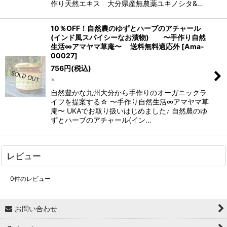
作り天然エキス 大分県産無農薬ユキノシタ&…
10％OFF！自然農のゆずとハーブのアチャール
(インド風スパイシーなお漬物) 〜手作り自然
生活∞アマヤマ草庵〜 送料無料適応外
[
Ama-
00027
]
756
円
(税込)
×
自然豊かな九州大分から手作りのオーガニックラ
イフを提案する☆ 〜手作り自然生活∞アマヤマ草
庵〜 UKAでお取り扱いはじめました♪ 自然農のゆ
ずとハーブのアチャール(イン…
レビュー
0
件のレビュー
お問い合わせ