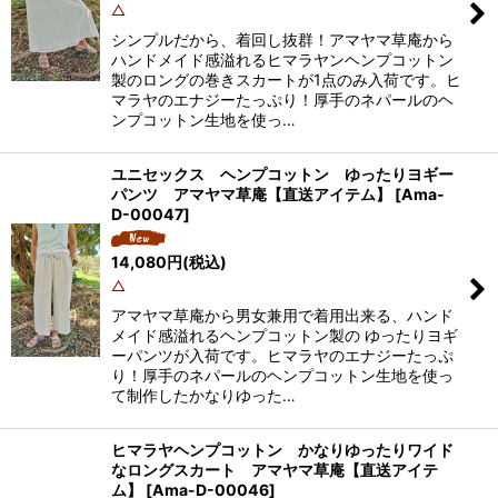
△
シンプルだから、着回し抜群！アマヤマ草庵から
ハンドメイド感溢れるヒマラヤンヘンプコットン
製のロングの巻きスカートが1点のみ入荷です。ヒ
マラヤのエナジーたっぷり！厚手のネパールのヘ
ンプコットン生地を使っ…
ユニセックス ヘンプコットン ゆったりヨギー
パンツ アマヤマ草庵【直送アイテム】
[
Ama-
D-00047
]
14,080
円
(税込)
△
アマヤマ草庵から男女兼用で着用出来る、ハンド
メイド感溢れるヘンプコットン製の ゆったりヨギ
ーパンツが入荷です。ヒマラヤのエナジーたっぷ
り！厚手のネパールのヘンプコットン生地を使っ
て制作したかなりゆった…
ヒマラヤヘンプコットン かなりゆったりワイド
なロングスカート アマヤマ草庵【直送アイテ
ム】
[
Ama-D-00046
]