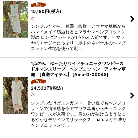
15,180
円
(税込)
△
シンプルだから、着回し抜群！アマヤマ草庵から
ハンドメイド感溢れるヒマラヤンヘンプコットン
製の ロングスカートが1点のみ入荷です。ヒマラ
ヤのエナジーたっぷり！厚手のネパールのヘンプ
コットン生地を使って制…
1点のみ ゆったりワイドチュニックワンピース
ドルマンスリーブ ヘンプコットン アマヤマ草
庵 [直送アイテム】
[
Ama-D-00048
]
24,530
円
(税込)
△
シンプルだけどエレガント。暑い夏でもヘンプコ
ットンで清涼感を◎アマヤマ草庵からチュニック
ワンピースが入荷です。肩の力が抜けるようなゆ
るやかなデザインでリラックス。naturalな生成り
ヘンプコットンで…