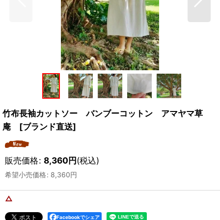
竹布長袖カットソー バンブーコットン アマヤマ草
庵 [ブランド直送]
販売価格
:
8,360
円
(税込)
希望小売価格
:
8,360
円
△
Facebookでシェア