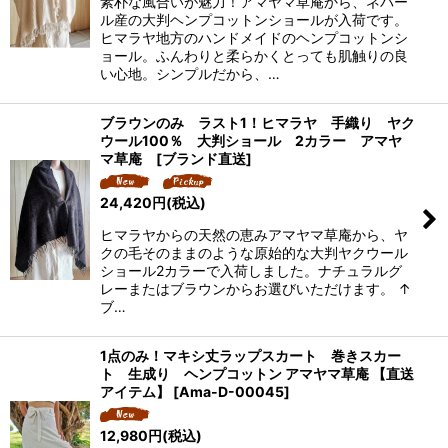
素朴な風合いが魅力！アマヤマ草庵から、ネパー
ル産の大判ヘンプコットンショールが入荷です。
ヒマラヤ地方のハンドメイドのヘンプコットンシ
ョール。ふんわりと柔らかくとっても肌触りの良
い心地。シンプルだから、…
ブラウンのみ ラスト1！ヒマラヤ 手織り ヤク
ウール100％ 大判ショール 2カラー アマヤ
マ草庵 [ブランド直送]
24,420
円
(税込)
ヒマラヤからの天然の恵みアマヤマ草庵から、ヤ
クの毛そのままのような原始的な大判ヤクウール
ショール2カラーで入荷しました。ナチュラルグ
レーまたはブラウンからお選びいただけます。 ↑
ブ…
1点のみ！マキシ丈ラップスカート 巻きスカー
ト 生成り ヘンプコットン アマヤマ草庵 【直送
アイテム】
[
Ama-D-00045
]
12,980
円
(税込)