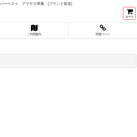
バーベスト アマヤマ草庵 [ブランド直送]
カート
ご利用案内
関連ページ