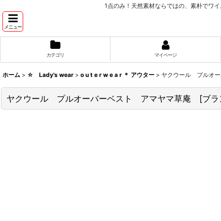
1点のみ！天然素材ならではの、素朴でワイ
メニュー
カテゴリ
マイページ
ホーム
>
☆ Lady's wear
>
o u t e r w e a r ＊ アウター
>
ヤクウール プルオー
ヤクウール プルオーバーベスト アマヤマ草庵 [ブラ