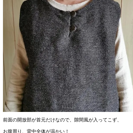
前面の開放部が首元だけなので、
隙間風が入ってこず、
お腹周り、背中全体が温かい！