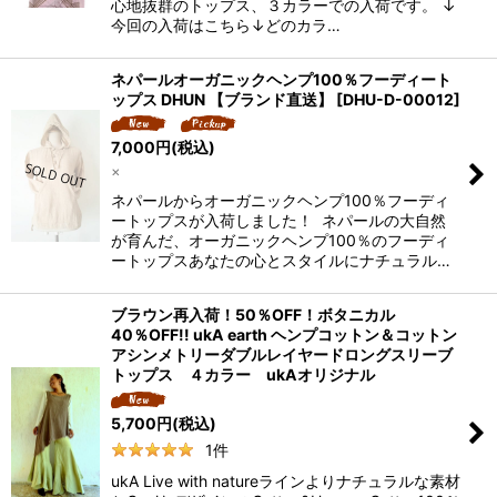
心地抜群のトップス、３カラーでの入荷です。 ↓
今回の入荷はこちら↓どのカラ…
ネパールオーガニックヘンプ100％フーディート
ップス DHUN 【ブランド直送】
[
DHU-D-00012
]
7,000
円
(税込)
×
ネパールからオーガニックヘンプ100％フーディ
ートップスが入荷しました！ ネパールの大自然
が育んだ、オーガニックヘンプ100％のフーディ
ートップスあなたの心とスタイルにナチュラル…
ブラウン再入荷！50％OFF！ボタニカル
40％OFF!! ukA earth ヘンプコットン＆コットン
アシンメトリーダブルレイヤードロングスリーブ
トップス ４カラー ukAオリジナル
5,700
円
(税込)
1
件
ukA Live with natureラインよりナチュラルな素材