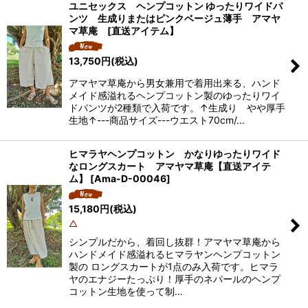
ユニセックス ヘンプコットン ゆったりワイドパ
ンツ 生成りまたはピンクベージュ薄手 アマヤ
マ草庵 [直送アイテム】
13,750
円
(税込)
アマヤマ草庵から男女兼用で着用出来る、ハンド
メイド感溢れるヘンプコットン製のゆったりワイ
ドパンツが2種類で入荷です。↑生成り やや厚手
生地↑---商品サイズ---ウエスト70cm/…
ヒマラヤヘンプコットン かなりゆったりワイド
なロングスカート アマヤマ草庵【直送アイテ
ム】
[
Ama-D-00046
]
15,180
円
(税込)
△
シンプルだから、着回し抜群！アマヤマ草庵から
ハンドメイド感溢れるヒマラヤンヘンプコットン
製の ロングスカートが1点のみ入荷です。ヒマラ
ヤのエナジーたっぷり！厚手のネパールのヘンプ
コットン生地を使って制…