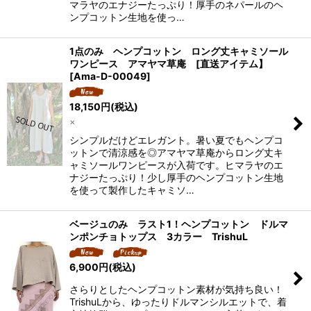
マラヤのエナジーたっぷり！厚手のネパールのヘ
ンプコットン生地を使っ…
1点のみ ヘンプコットン ロング丈キャミソール
ワンピース アマヤマ草庵 [直送アイテム】
[
Ama-D-00049
]
18,150
円
(税込)
×
シンプルだけどエレガント。暑い夏でもヘンプコ
ットンで清涼感を◎アマヤマ草庵からロング丈キ
ャミソールワンピースが入荷です。ヒマラヤのエ
ナジーたっぷり！少し厚手のヘンプコットン生地
を使って製作したキャミソ…
ベージュのみ ラスト1！ヘンプコットン ドルマ
ンポンチョトップス 3カラー TrishuL
6,900
円
(税込)
さらりとしたヘンプコットン素材が気持ち良い！
TrishuLから、ゆったりドルマンシルエットで、着