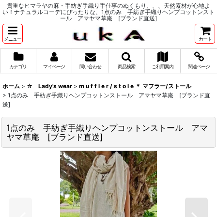
貴重なヒマラヤの麻・手紡ぎ手織り手仕事のぬくもり、、、天然素材が心地よ
い！ナチュラルコーデにぴったりな、1点のみ 手紡ぎ手織りヘンプコットンスト
ール アマヤマ草庵 [ブランド直送]
メニュー
カート
カテゴリ
マイページ
問い合わせ
商品検索
ご利用案内
関連ページ
ホーム
>
☆ Lady's wear
>
m u f f l e r / s t o l e ＊ マフラー/ストール
>
1点のみ 手紡ぎ手織りヘンプコットンストール アマヤマ草庵 [ブランド直
送]
1点のみ 手紡ぎ手織りヘンプコットンストール アマ
ヤマ草庵 [ブランド直送]