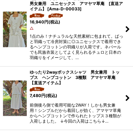
男女兼用 ユニセックス アマヤマ草庵 [直送ア
イテム】
[
Ama-D-00033
]
16,940
円
(税込)
△
1点のみ！ナチュラルな天然素材に包まれて。ぱっ
と羽織って冷房対策に◎ユニセックスで着用でき
るヘンプコットンの羽織りが入荷です。ネパール
でも民族衣装としてよく見られるチュロと日本の
羽織りをイメージして、…
ゆったり2wayボックスシャツ 男女兼用 トッ
プス ヘンプコットン 3種類 アマヤマ草庵
【直送アイテム】
7,480
円
(税込)
前側後ろ側で着用可能な2WAY！しかも男女兼
用！シンプルだから着回しが効く、アマヤマ草庵
からヘンプコットンで作られたトップス３種類が
入荷しました。 ↓今回の入荷はこちら↓…