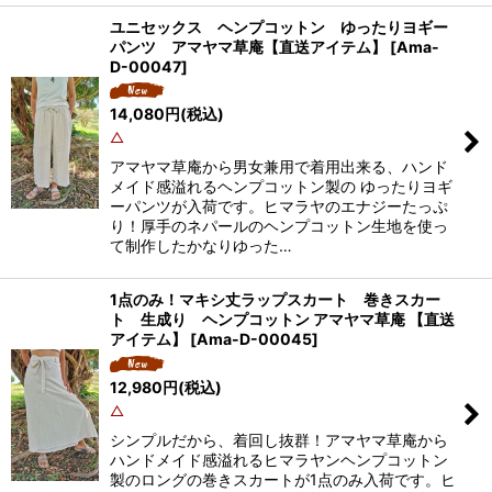
ユニセックス ヘンプコットン ゆったりヨギー
パンツ アマヤマ草庵【直送アイテム】
[
Ama-
D-00047
]
14,080
円
(税込)
△
アマヤマ草庵から男女兼用で着用出来る、ハンド
メイド感溢れるヘンプコットン製の ゆったりヨギ
ーパンツが入荷です。ヒマラヤのエナジーたっぷ
り！厚手のネパールのヘンプコットン生地を使っ
て制作したかなりゆった…
1点のみ！マキシ丈ラップスカート 巻きスカー
ト 生成り ヘンプコットン アマヤマ草庵 【直送
アイテム】
[
Ama-D-00045
]
12,980
円
(税込)
△
シンプルだから、着回し抜群！アマヤマ草庵から
ハンドメイド感溢れるヒマラヤンヘンプコットン
製のロングの巻きスカートが1点のみ入荷です。ヒ